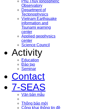
Phu Thuy Ionospheric
Observatory
Department of
Tectonophysics
Vietnam Earthquake
information and
Tsunami warning
center
Applied geophysics
center
Science Council
Activity
Education
Đào tạo
Seminar
Contact
7-SEAS
Văn bản mẫu
Thông báo mới
Công khai thông tin đề