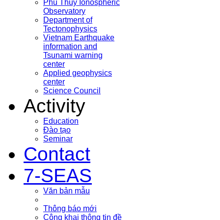
Phu Thuy Ionospheric
Observatory
Department of
Tectonophysics
Vietnam Earthquake
information and
Tsunami warning
center
Applied geophysics
center
Science Council
Activity
Education
Đào tạo
Seminar
Contact
7-SEAS
Văn bản mẫu
Thông báo mới
Công khai thông tin đề