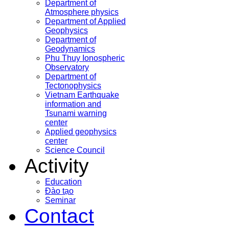
Department of
Atmosphere physics
Department of Applied
Geophysics
Department of
Geodynamics
Phu Thuy Ionospheric
Observatory
Department of
Tectonophysics
Vietnam Earthquake
information and
Tsunami warning
center
Applied geophysics
center
Science Council
Activity
Education
Đào tạo
Seminar
Contact