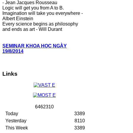
- Jean Jacques Rousseau
Logic will get you from A to B.
Imagination will take you everywhere -
Albert Einstein
Every science begins as philosophy
and ends as art - Will Durant
SEMINAR KHOA HỌC NGÀY
19/8/2014
Links
6
4
6
2
3
1
0
Today
3389
Yesterday
8110
This Week
3389