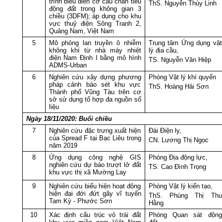
trình biểu diễn cơ cấu chấn tiêu
ThS. Nguyễn Thùy Linh
động đất trong không gian 3
chiều (3DFM); áp dụng cho khu
vực thuỷ điện Sông Tranh 2,
Quảng Nam, Việt Nam
5
Mô phỏng lan truyền ô nhiễm
Trung tâm Ứng dụng vật
không khí từ nhà máy nhiệt
lý địa cầu,
điện Nam Định I bằng mô hình
TS. Nguyễn Văn Hiệp
ADMS-Urban
6
Nghiên cứu xây dựng phương
Phòng Vật lý khí quyển
pháp cảnh báo sét khu vực
ThS. Hoàng Hải Sơn
Thành phố Vũng Tàu trên cơ
sở sử dụng tổ hợp đa nguồn số
liệu
Ngày 18/11/2020: Buổi chiều
7
Nghiên cứu đặc trưng xuất hiện
Đài Điện ly,
của Spread F tại Bạc Liêu trong
CN. Lương Thị Ngọc
năm 2019
8
Ứng dụng công nghệ GIS
Phòng Địa động lực,
nghiên cứu dự báo trượt lở đất
TS. Cao Đình Trọng
khu vực thị xã Mường Lay
9
Nghiên cứu biểu hiện hoạt động
Phòng Vật lý kiến tạo,
hiện đại đới đứt gãy vĩ tuyến
ThS. Phùng Thị Thu
Tam Kỳ - Phước Sơn
Hằng
10
Xác định cấu trúc vỏ trái đất
Phòng Quan sát động