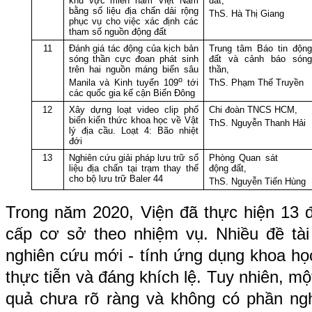
khu vực miền nam Việt Nam
đất,
bằng số liệu địa chấn dải rộng
ThS. Hà Thị Giang
phục vụ cho việc xác định các
tham số nguồn động đất
11
Đánh giá tác động của kịch bản
Trung tâm Báo tin động
sóng thần cực đoan phát sinh
đất và cảnh báo sóng
trên hai nguồn máng biển sâu
thần,
o
ThS. Phạm Thế Truyền
Manila và Kinh tuyến 109
tới
các quốc gia kế cận Biển Đông
12
Xây dựng loạt video clip phổ
Chi đoàn TNCS HCM,
biến kiến thức khoa học về Vật
ThS. Nguyễn Thanh Hải
lý địa cầu. Loạt 4: Bão nhiệt
đới
13
Nghiên cứu giải pháp lưu trữ số
Phòng Quan sát
liệu địa chấn tại trạm thay thế
động đất,
cho bộ lưu trữ Baler 44
ThS. Nguyễn Tiến Hùng
Trong năm 2020, Viện đã thực hiện 13 
cấp cơ sở theo nhiệm vụ. Nhiều đề tà
nghiên cứu mới - tính ứng dụng khoa họ
thực tiễn và đáng khích lệ. Tuy nhiên, mộ
quả chưa rõ ràng và không có phần ng