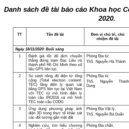
Danh sách đề tài báo cáo Khoa học 
2020.
TT
Tên đề tài
Đơn vị chủ trì, chủ
nhiệm đề tài
Ngày 18/11/2020: Buổi sáng
1
Đánh giá tốc độ dịch chuyển
Phòng Địa từ,
thẳng đứng trạm Bạc Liêu và
ThS. Nguyễn Hà Thành
thành phố Hồ Chí Minh theo số
liệu GPS liên tục.
2
So sánh nồng độ điện tử tổng
Phòng Địa từ,
cộng (Total electron content:
ThS. Nguyễn Thanh
TEC) tầng điện ly quan sát
Dung
bằng GPS liên tục tại Việt Nam
với TEC từ mô hình điện ly
toàn cầu IRI2016 và mô hình
TEC toàn cầu CODG
3
Ứng dụng phương pháp ảnh
Phòng Địa Vật lý,
điện 3D trong thực tế khảo sát
ThS. Nguyễn Bá Duẩn
các đối tượng gần mặt đất
4
Nghiên cứu, tìm hiểu chương
Phòng Địa chấn,