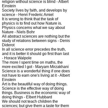
religion without science is blind - Albert
Einstein
Society lives by faith, and develops by
science - Henri Frederic Amiel
It is wrong to think that the task of
physics is to find out how Nature is.
Physics concerns what we say about
Nature - Niels Bohr
All abstract sciences are nothing but the
study of relations between signs - Denis
Diderot
In all science error precedes the truth,
and it is better it should go first than last
- Horace Walpole
The more I spent time on maths, the
more excited I got - Maryam Mirzakhani
Science is a wonderful thing if one does
not have to earn one's living at it - Albert
Einstein
Art is the beautiful way of doing things.
Science is the effective way of doing
things. Business is the economic way of
doing things - Elbert Hubbard
We should not teach children the
sciences; but give them a taste for them