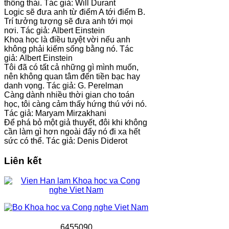
thông thái. Tác giả: Will Durant
Logic sẽ đưa anh từ điểm A tới điểm B.
Trí tưởng tượng sẽ đưa anh tới mọi
nơi. Tác giả: Albert Einstein
Khoa học là điều tuyệt vời nếu anh
không phải kiếm sống bằng nó. Tác
giả: Albert Einstein
Tôi đã có tất cả những gì mình muốn,
nên không quan tâm đến tiền bạc hay
danh vọng. Tác giả: G. Perelman
Càng dành nhiều thời gian cho toán
học, tôi càng cảm thấy hứng thú với nó.
Tác giả: Maryam Mirzakhani
Để phá bỏ một giả thuyết, đôi khi không
cần làm gì hơn ngoài đẩy nó đi xa hết
sức có thể. Tác giả: Denis Diderot
Liên kết
6
4
5
5
0
9
0