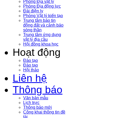
Phòng Địa vật lý
Phòng Địa động lực
Đài điện ly
Phòng Vật lý kiến tạo
Trung tâm báo tin
động đất và cảnh báo
sóng thần
Trung tâm ứng dụng
vật lý địa cầu
Hội đồng khoa học
Hoạt động
Đào tạo
Đào tạo
Hội thảo
Liên hệ
Thông báo
Văn bản mẫu
Lịch trực
Thông báo mới
Công khai thông tin đề
tài