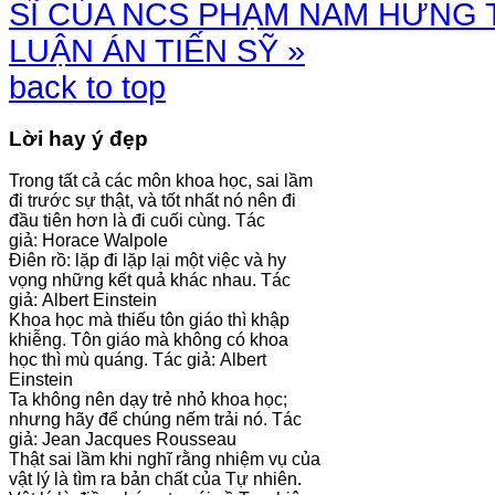
SĨ CỦA NCS PHẠM NAM HƯNG
LUẬN ÁN TIẾN SỸ »
back to top
Lời hay ý đẹp
Trong tất cả các môn khoa học, sai lầm
đi trước sự thật, và tốt nhất nó nên đi
đầu tiên hơn là đi cuối cùng. Tác
giả: Horace Walpole
Điên rồ: lặp đi lặp lại một việc và hy
vọng những kết quả khác nhau. Tác
giả: Albert Einstein
Khoa học mà thiếu tôn giáo thì khập
khiễng. Tôn giáo mà không có khoa
học thì mù quáng. Tác giả: Albert
Einstein
Ta không nên dạy trẻ nhỏ khoa học;
nhưng hãy để chúng nếm trải nó. Tác
giả: Jean Jacques Rousseau
Thật sai lầm khi nghĩ rằng nhiệm vụ của
vật lý là tìm ra bản chất của Tự nhiên.