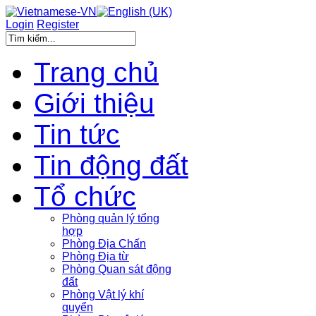
Login
Register
Trang chủ
Giới thiệu
Tin tức
Tin động đất
Tổ chức
Phòng quản lý tổng
hợp
Phòng Địa Chấn
Phòng Địa từ
Phòng Quan sát động
đất
Phòng Vật lý khí
quyển