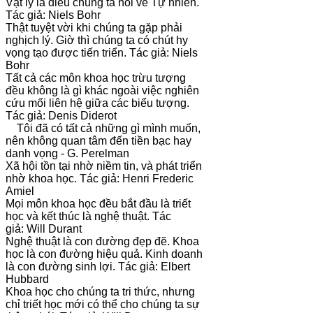
Vật lý là điều chúng ta nói về Tự nhiên.
Tác giả: Niels Bohr
Thật tuyệt vời khi chúng ta gặp phải
nghịch lý. Giờ thì chúng ta có chút hy
vọng tạo được tiến triển. Tác giả: Niels
Bohr
Tất cả các môn khoa học trừu tượng
đều không là gì khác ngoài việc nghiên
cứu mối liên hệ giữa các biểu tượng.
Tác giả: Denis Diderot
Tôi đã có tất cả những gì mình muốn,
nên không quan tâm đến tiền bạc hay
danh vọng - G. Perelman
Xã hội tồn tại nhờ niềm tin, và phát triển
nhờ khoa học. Tác giả: Henri Frederic
Amiel
Mọi môn khoa học đều bắt đầu là triết
học và kết thúc là nghệ thuật. Tác
giả: Will Durant
Nghệ thuật là con đường đẹp đẽ. Khoa
học là con đường hiệu quả. Kinh doanh
là con đường sinh lợi. Tác giả: Elbert
Hubbard
Khoa học cho chúng ta tri thức, nhưng
chỉ triết học mới có thể cho chúng ta sự