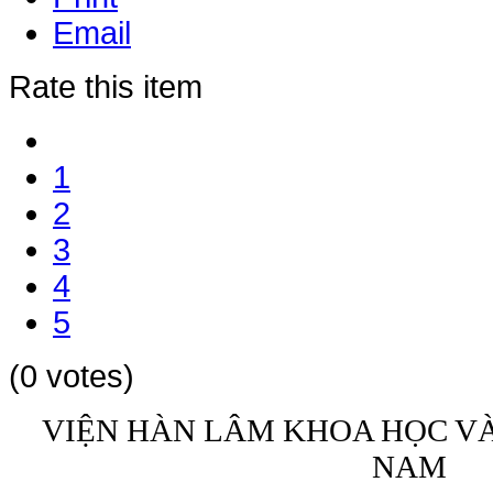
Email
Rate this item
1
2
3
4
5
(0 votes)
VIỆN HÀN LÂM KHOA HỌC V
NAM