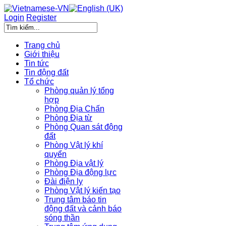
Login
Register
Trang chủ
Giới thiệu
Tin tức
Tin động đất
Tổ chức
Phòng quản lý tổng
hợp
Phòng Địa Chấn
Phòng Địa từ
Phòng Quan sát động
đất
Phòng Vật lý khí
quyển
Phòng Địa vật lý
Phòng Địa động lực
Đài điện ly
Phòng Vật lý kiến tạo
Trung tâm báo tin
động đất và cảnh báo
sóng thần