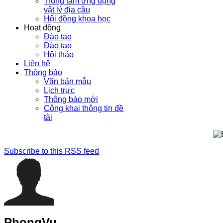
Trung tâm ứng dụng
vật lý địa cầu
Hội đồng khoa học
Hoạt động
Đào tạo
Đào tạo
Hội thảo
Liên hệ
Thông báo
Văn bản mẫu
Lịch trực
Thông báo mới
Công khai thông tin đề
tài
Subscribe to this RSS feed
PhongVu