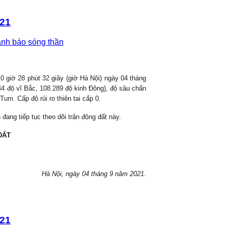
021
ảnh báo sóng thần
10
giờ
28
phút
32
giây (giờ Hà Nội) ngày 04 tháng
44
độ vĩ Bắc,
108.289
độ kinh Đông), độ sâu chấn
 Tum
. Cấp độ rủi ro thiên tai cấp 0.
đang tiếp tục theo dõi trận động đất này.
ĐẤT
Hà Nội, ngày
04 tháng 9 năm 2021.
021