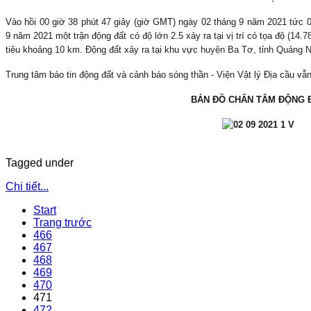
Vào hồi
00
giờ
38
phút
47
giây (giờ GMT) ngày 02 tháng
9
năm 2021 tức
9 năm 2021 một trận động đất có độ lớn
2.5
xảy ra tại vị trí có tọa độ (
14.7
tiêu khoảng
10
km. Động đất xảy ra tại khu vực
huyện Ba Tơ, tỉnh Quảng N
Trung tâm báo tin động đất và cảnh báo sóng thần - Viện Vật lý Địa cầu vẫn 
BẢN ĐỒ CHẤN TÂM ĐỘNG 
Tagged under
Chi tiết...
Start
Trang trước
466
467
468
469
470
471
472