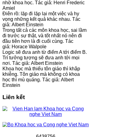
nhờ khoa học. Tác giả: Henri Frederic
Amiel
Điên rồ: lặp đi lặp lại một việc và hy
vọng những kết quả khác nhau. Tác
giả: Albert Einstein
Trong tất cả các môn khoa học, sai lầm
đi trước sự thật, và tốt nhất nó nên đi
đầu tiên hơn là đi cuối cùng. Tác
giả: Horace Walpole
Logic sẽ đưa anh từ điểm A tới điểm B.
Trí tưởng tượng sẽ đưa anh tới mọi
nơi. Tác giả: Albert Einstein
Khoa học mà thiếu tôn giáo thì khập
khiễng. Tôn giáo mà không có khoa
học thì mù quáng. Tác giả: Albert
Einstein
Liên kết
6
4
3
8
7
5
6