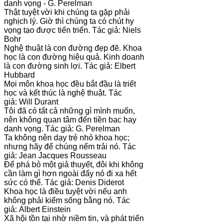
danh vọng - G. Perelman
Thật tuyệt vời khi chúng ta gặp phải
nghịch lý. Giờ thì chúng ta có chút hy
vọng tạo được tiến triển. Tác giả: Niels
Bohr
Nghệ thuật là con đường đẹp đẽ. Khoa
học là con đường hiệu quả. Kinh doanh
là con đường sinh lợi. Tác giả: Elbert
Hubbard
Mọi môn khoa học đều bắt đầu là triết
học và kết thúc là nghệ thuật. Tác
giả: Will Durant
Tôi đã có tất cả những gì mình muốn,
nên không quan tâm đến tiền bạc hay
danh vọng. Tác giả: G. Perelman
Ta không nên dạy trẻ nhỏ khoa học;
nhưng hãy để chúng nếm trải nó. Tác
giả: Jean Jacques Rousseau
Để phá bỏ một giả thuyết, đôi khi không
cần làm gì hơn ngoài đẩy nó đi xa hết
sức có thể. Tác giả: Denis Diderot
Khoa học là điều tuyệt vời nếu anh
không phải kiếm sống bằng nó. Tác
giả: Albert Einstein
Xã hội tồn tại nhờ niềm tin, và phát triển