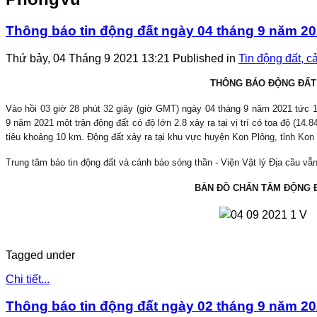
Thông báo tin động đất ngày 04 tháng 9 năm 2
Thứ bảy, 04 Tháng 9 2021 13:21
Published in
Tin động đất, c
THÔNG BÁO ĐỘNG ĐẤT
Vào hồi
03
giờ
28
phút
32
giây (giờ GMT) ngày 04 tháng
9
năm 2021 tức
9 năm 2021 một trận động đất có độ lớn
2.8
xảy ra tại vị trí có tọa độ (
14.8
tiêu khoảng
10
km. Động đất xảy ra tại khu vực
huyện Kon Plông, tỉnh Kon
Trung tâm báo tin động đất và cảnh báo sóng thần - Viện Vật lý Địa cầu vẫn 
BẢN ĐỒ CHẤN TÂM ĐỘNG 
Tagged under
Chi tiết...
Thông báo tin động đất ngày 02 tháng 9 năm 2