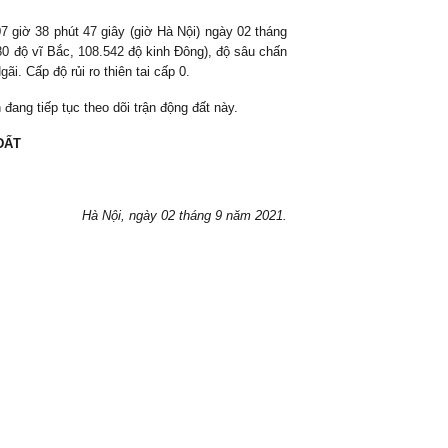
07
giờ
38
phút
47
giây (giờ Hà Nội) ngày 02 tháng
80
độ vĩ Bắc,
108.542
độ kinh Đông), độ sâu chấn
gãi
. Cấp độ rủi ro thiên tai cấp 0.
đang tiếp tục theo dõi trận động đất này.
ĐẤT
Hà Nội, ngày
02 tháng 9 năm 2021.