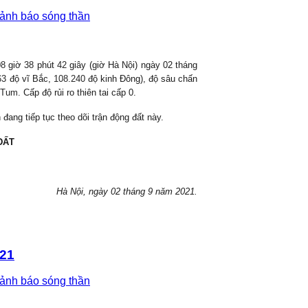
cảnh báo sóng thần
08
giờ
38
phút
42
giây (giờ Hà Nội) ngày 02 tháng
63
độ vĩ Bắc,
108.240
độ kinh Đông), độ sâu chấn
 Tum
. Cấp độ rủi ro thiên tai cấp 0.
đang tiếp tục theo dõi trận động đất này.
ĐẤT
Hà Nội, ngày
02 tháng 9 năm 2021.
021
cảnh báo sóng thần