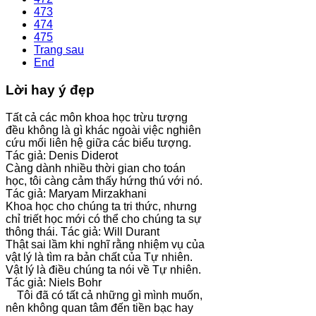
473
474
475
Trang sau
End
Lời hay ý đẹp
Tất cả các môn khoa học trừu tượng
đều không là gì khác ngoài việc nghiên
cứu mối liên hệ giữa các biểu tượng.
Tác giả: Denis Diderot
Càng dành nhiều thời gian cho toán
học, tôi càng cảm thấy hứng thú với nó.
Tác giả: Maryam Mirzakhani
Khoa học cho chúng ta tri thức, nhưng
chỉ triết học mới có thể cho chúng ta sự
thông thái. Tác giả: Will Durant
Thật sai lầm khi nghĩ rằng nhiệm vụ của
vật lý là tìm ra bản chất của Tự nhiên.
Vật lý là điều chúng ta nói về Tự nhiên.
Tác giả: Niels Bohr
Tôi đã có tất cả những gì mình muốn,
nên không quan tâm đến tiền bạc hay