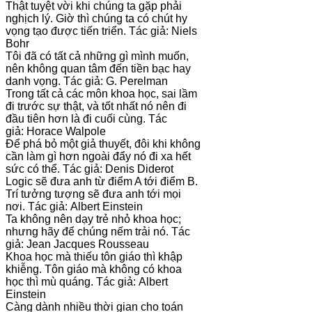
Thật tuyệt vời khi chúng ta gặp phải
nghịch lý. Giờ thì chúng ta có chút hy
vọng tạo được tiến triển. Tác giả: Niels
Bohr
Tôi đã có tất cả những gì mình muốn,
nên không quan tâm đến tiền bạc hay
danh vọng. Tác giả: G. Perelman
Trong tất cả các môn khoa học, sai lầm
đi trước sự thật, và tốt nhất nó nên đi
đầu tiên hơn là đi cuối cùng. Tác
giả: Horace Walpole
Để phá bỏ một giả thuyết, đôi khi không
cần làm gì hơn ngoài đẩy nó đi xa hết
sức có thể. Tác giả: Denis Diderot
Logic sẽ đưa anh từ điểm A tới điểm B.
Trí tưởng tượng sẽ đưa anh tới mọi
nơi. Tác giả: Albert Einstein
Ta không nên dạy trẻ nhỏ khoa học;
nhưng hãy để chúng nếm trải nó. Tác
giả: Jean Jacques Rousseau
Khoa học mà thiếu tôn giáo thì khập
khiễng. Tôn giáo mà không có khoa
học thì mù quáng. Tác giả: Albert
Einstein
Càng dành nhiều thời gian cho toán