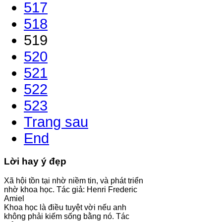
517
518
519
520
521
522
523
Trang sau
End
Lời hay ý đẹp
Xã hội tồn tại nhờ niềm tin, và phát triển
nhờ khoa học. Tác giả: Henri Frederic
Amiel
Khoa học là điều tuyệt vời nếu anh
không phải kiếm sống bằng nó. Tác