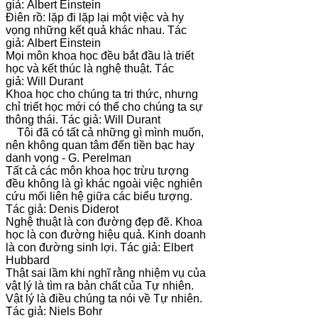
giả: Albert Einstein
Điên rồ: lặp đi lặp lại một việc và hy
vọng những kết quả khác nhau. Tác
giả: Albert Einstein
Mọi môn khoa học đều bắt đầu là triết
học và kết thúc là nghệ thuật. Tác
giả: Will Durant
Khoa học cho chúng ta tri thức, nhưng
chỉ triết học mới có thể cho chúng ta sự
thông thái. Tác giả: Will Durant
Tôi đã có tất cả những gì mình muốn,
nên không quan tâm đến tiền bạc hay
danh vọng - G. Perelman
Tất cả các môn khoa học trừu tượng
đều không là gì khác ngoài việc nghiên
cứu mối liên hệ giữa các biểu tượng.
Tác giả: Denis Diderot
Nghệ thuật là con đường đẹp đẽ. Khoa
học là con đường hiệu quả. Kinh doanh
là con đường sinh lợi. Tác giả: Elbert
Hubbard
Thật sai lầm khi nghĩ rằng nhiệm vụ của
vật lý là tìm ra bản chất của Tự nhiên.
Vật lý là điều chúng ta nói về Tự nhiên.
Tác giả: Niels Bohr