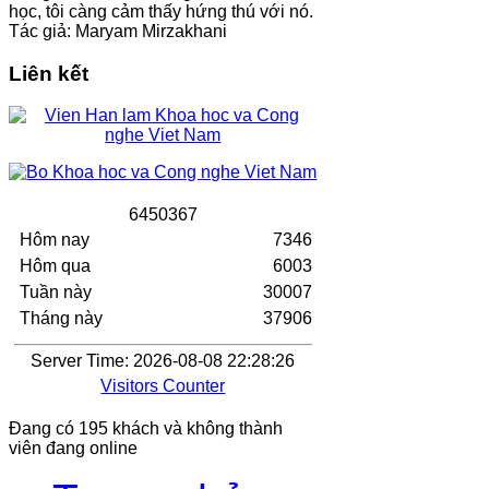
học, tôi càng cảm thấy hứng thú với nó.
Tác giả: Maryam Mirzakhani
Liên kết
6
4
5
0
3
6
7
Hôm nay
7346
Hôm qua
6003
Tuần này
30007
Tháng này
37906
Server Time: 2026-08-08 22:28:26
Visitors Counter
Đang có 195 khách và không thành
viên đang online