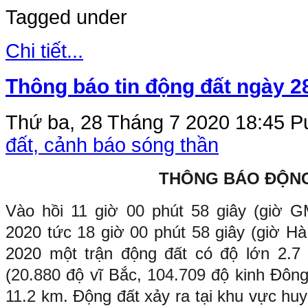
Tagged under
Chi tiết...
Thông báo tin động đất ngày 2
Thứ ba, 28 Tháng 7 2020 18:45
Pu
đất, cảnh báo sóng thần
THÔNG BÁO ĐỘN
Vào hồi
11
giờ
00
phút
58
giây (giờ 
2020 tức
18
giờ
00
phút
58
giây (giờ H
2020 một trận động đất có độ lớn 2.7 x
(
20.880
độ vĩ Bắc,
104.709
độ kinh Đông
11.2
km. Động đất xảy ra tại khu vực hu