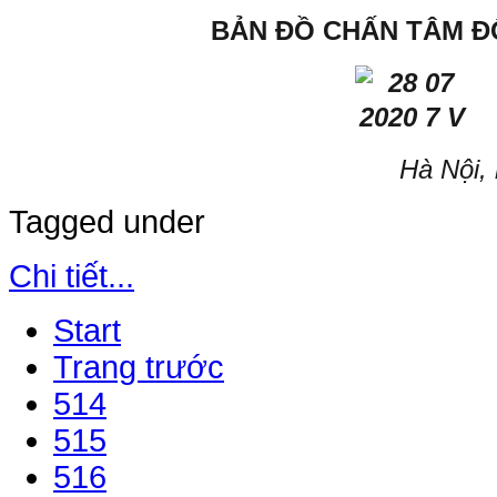
BẢN ĐỒ CHẤN TÂM Đ
Hà Nội,
Tagged under
Chi tiết...
Start
Trang trước
514
515
516