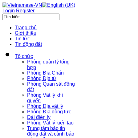
Login
Register
Trang chủ
Giới thiệu
Tin tức
Tin động đất
Tổ chức
Phòng quản lý tổng
hợp
Phòng Địa Chấn
Phòng Địa từ
Phòng Quan sát động
đất
Phòng Vật lý khí
quyển
Phòng Địa vật lý
Phòng Địa động lực
Đài điện ly
Phòng Vật lý kiến tạo
Trung tâm báo tin
động đất và cảnh báo