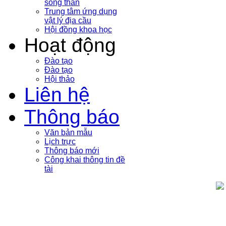
sóng thần
Trung tâm ứng dụng
vật lý địa cầu
Hội đồng khoa học
Hoạt động
Đào tạo
Đào tạo
Hội thảo
Liên hệ
Thông báo
Văn bản mẫu
Lịch trực
Thông báo mới
Công khai thông tin đề
tài