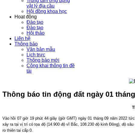
Trung tâm ứng dụng
vật lý địa cầu
Hội đồng khoa học
Hoạt động
Đào tạo
Đào tạo
Hội thảo
Liên hệ
Thông báo
Văn bản mẫu
Lịch trực
Thông báo mới
Công khai thông tin đề
tài
Thông báo tin động đất ngày 01 tháng
T
Vào hồi
07
giờ
19
phút
44
giây (giờ GMT) ngày 01 tháng 0
9
năm 2022 tứ
xảy ra tại vị trí có tọa độ (
14.900
độ vĩ Bắc,
108.230
độ kinh Đông), độ sâu
ro thiên tai cấp 0.