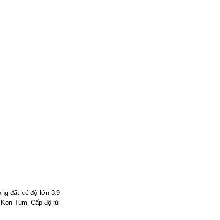
ộng đất có độ lớn
3.9
h Kon Tum.
Cấp độ rủi