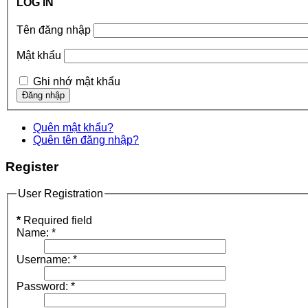
LOG IN
Tên đăng nhập
Mật khẩu
Ghi nhớ mật khẩu
Quên mật khẩu?
Quên tên đăng nhập?
Register
User Registration
*
Required field
Name:
*
Username:
*
Password:
*