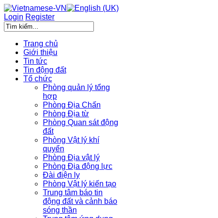
Login
Register
Trang chủ
Giới thiệu
Tin tức
Tin động đất
Tổ chức
Phòng quản lý tổng
hợp
Phòng Địa Chấn
Phòng Địa từ
Phòng Quan sát động
đất
Phòng Vật lý khí
quyển
Phòng Địa vật lý
Phòng Địa động lực
Đài điện ly
Phòng Vật lý kiến tạo
Trung tâm báo tin
động đất và cảnh báo
sóng thần