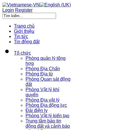
Login
Register
Trang chủ
Giới thiệu
Tin tức
Tin động đất
Tổ chức
Phòng quản lý tổng
hợp
Phòng Địa Chấn
Phòng Địa từ
Phòng Quan sát động
đất
Phòng Vật lý khí
quyển
Phòng Địa vật lý
Phòng Địa động lực
Đài điện ly
Phòng Vật lý kiến tạo
Trung tâm báo tin
động đất và cảnh báo