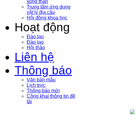
sóng thần
Trung tâm ứng dụng
vật lý địa cầu
Hội đồng khoa học
Hoạt động
Đào tạo
Đào tạo
Hội thảo
Liên hệ
Thông báo
Văn bản mẫu
Lịch trực
Thông báo mới
Công khai thông tin đề
tài