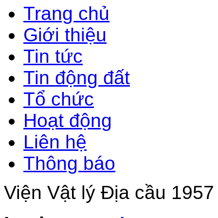
Trang chủ
Giới thiệu
Tin tức
Tin động đất
Tổ chức
Hoạt động
Liên hệ
Thông báo
Viện Vật lý Địa cầu 1957