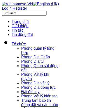
Login
Register
Trang chủ
Giới thiệu
Tin tức
Tin động đất
Tổ chức
Phòng quản lý tổng
hợp
Phòng Địa Chấn
Phòng Địa từ
Phòng Quan sát động
đất
Phòng Vật lý khí
quyển
Phòng Địa vật lý
Phòng Địa động lực
Đài điện ly
Phòng Vật lý kiến tạo
Trung tâm báo tin
động đất và cảnh báo