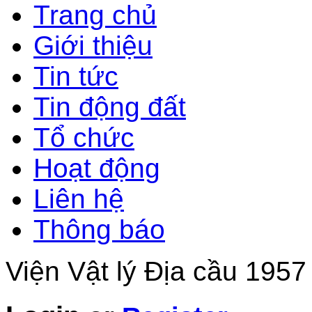
Trang chủ
Giới thiệu
Tin tức
Tin động đất
Tổ chức
Hoạt động
Liên hệ
Thông báo
Viện Vật lý Địa cầu 1957