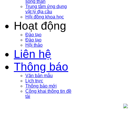
sóng thần
Trung tâm ứng dụng
vật lý địa cầu
Hội đồng khoa học
Hoạt động
Đào tạo
Đào tạo
Hội thảo
Liên hệ
Thông báo
Văn bản mẫu
Lịch trực
Thông báo mới
Công khai thông tin đề
tài