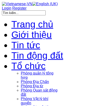
Login
Register
Trang chủ
Giới thiệu
Tin tức
Tin động đất
Tổ chức
Phòng quản lý tổng
hợp
Phòng Địa Chấn
Phòng Địa từ
Phòng Quan sát động
đất
Phòng Vật lý khí
quyển