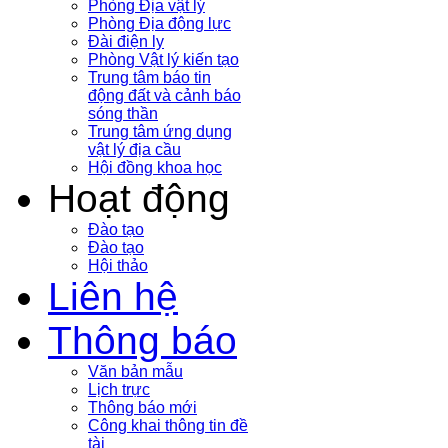
Phòng Địa vật lý
Phòng Địa động lực
Đài điện ly
Phòng Vật lý kiến tạo
Trung tâm báo tin
động đất và cảnh báo
sóng thần
Trung tâm ứng dụng
vật lý địa cầu
Hội đồng khoa học
Hoạt động
Đào tạo
Đào tạo
Hội thảo
Liên hệ
Thông báo
Văn bản mẫu
Lịch trực
Thông báo mới
Công khai thông tin đề
tài