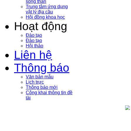
sóng thần
Trung tâm ứng dụng
vật lý địa cầu
Hội đồng khoa học
Hoạt động
Đào tạo
Đào tạo
Hội thảo
Liên hệ
Thông báo
Văn bản mẫu
Lịch trực
Thông báo mới
Công khai thông tin đề
tài