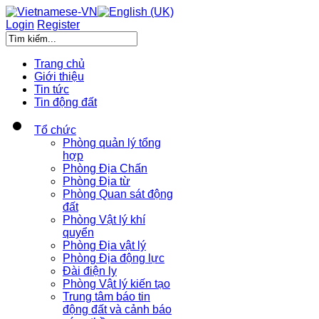
Login
Register
Trang chủ
Giới thiệu
Tin tức
Tin động đất
Tổ chức
Phòng quản lý tổng
hợp
Phòng Địa Chấn
Phòng Địa từ
Phòng Quan sát động
đất
Phòng Vật lý khí
quyển
Phòng Địa vật lý
Phòng Địa động lực
Đài điện ly
Phòng Vật lý kiến tạo
Trung tâm báo tin
động đất và cảnh báo