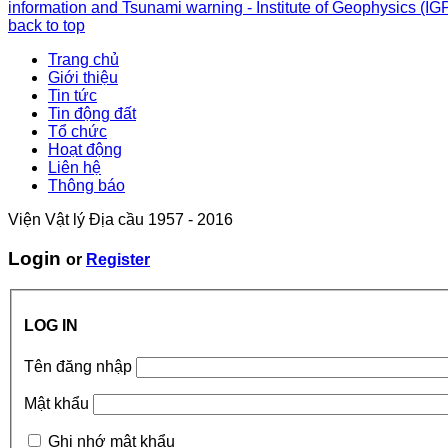
information and Tsunami warning - Institute of Geophysics (IG
back to top
Trang chủ
Giới thiệu
Tin tức
Tin động đất
Tổ chức
Hoạt động
Liên hệ
Thông báo
Viện Vật lý Địa cầu 1957 - 2016
Login
or
Register
LOG IN
Tên đăng nhập
Mật khẩu
Ghi nhớ mật khẩu