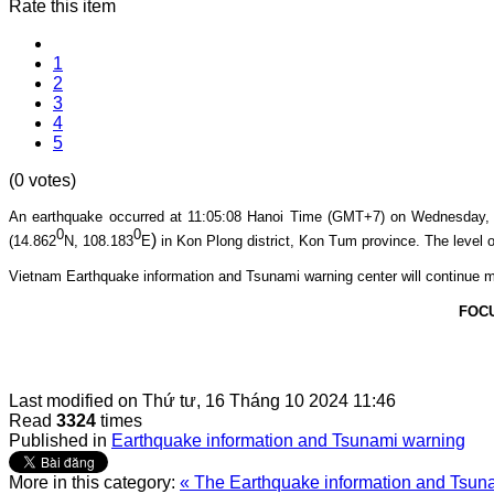
Rate this item
1
2
3
4
5
(0 votes)
An earthquake occurred at 11:05
:08
Hanoi Time (GMT+7) on Wednes
day,
0
0
)
(14.862
N, 108.183
E
in Kon Plong
district, Kon Tum province
. The level o
Vietnam Earthquake information and Tsunami warning center will continue m
FOC
Last modified on
Thứ tư, 16 Tháng 10 2024 11:46
Read
3324
times
Published in
Earthquake information and Tsunami warning
More in this category:
« The Earthquake information and Tsunam