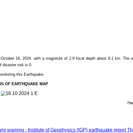
 October 16, 2024, with a magnitute of 2.8 focal depth about 8.1 km. The 
f disaster risk is 0.
onitoring this Earthquake.
US OF EARTHQUAKE MAP
Ha
i warning - Institute of Geophysics (IGP) earthquake report
Th