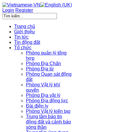
Login
Register
Trang chủ
Giới thiệu
Tin tức
Tin động đất
Tổ chức
Phòng quản lý tổng
hợp
Phòng Địa Chấn
Phòng Địa từ
Phòng Quan sát động
đất
Phòng Vật lý khí
quyển
Phòng Địa vật lý
Phòng Địa động lực
Đài điện ly
Phòng Vật lý kiến tạo
Trung tâm báo tin
động đất và cảnh báo
sóng thần