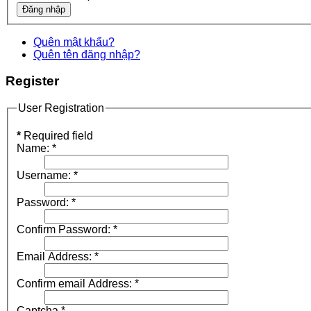
Quên mật khẩu?
Quên tên đăng nhập?
Register
User Registration
*
Required field
Name:
*
Username:
*
Password:
*
Confirm Password:
*
Email Address:
*
Confirm email Address:
*
Captcha
*