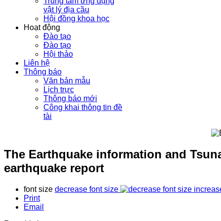
Trung tâm ứng dụng
vật lý địa cầu
Hội đồng khoa học
Hoạt động
Đào tạo
Đào tạo
Hội thảo
Liên hệ
Thông báo
Văn bản mẫu
Lịch trực
Thông báo mới
Công khai thông tin đề
tài
The Earthquake information and Tsuna
earthquake report
font size
decrease font size
increas
Print
Email