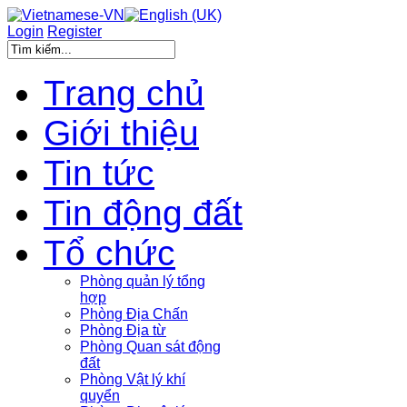
Login
Register
Trang chủ
Giới thiệu
Tin tức
Tin động đất
Tổ chức
Phòng quản lý tổng
hợp
Phòng Địa Chấn
Phòng Địa từ
Phòng Quan sát động
đất
Phòng Vật lý khí
quyển