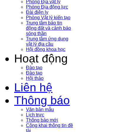
Phòng Địa vật lý
Phòng Địa động lực
Đài điện ly
Phòng Vật lý kiến tạo
Trung tâm báo tin
động đất và cảnh báo
sóng thần
Trung tâm ứng dụng
vật lý địa cầu
Hội đồng khoa học
Hoạt động
Đào tạo
Đào tạo
Hội thảo
Liên hệ
Thông báo
Văn bản mẫu
Lịch trực
Thông báo mới
Công khai thông tin đề
tài