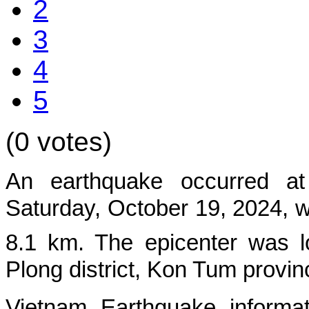
2
3
4
5
(0 votes)
An earthquake occurred at
Saturd
ay, October 19, 2024, w
8.1 km. The epicenter was l
Plong
district, Kon Tum provin
Vietnam Earthquake informat