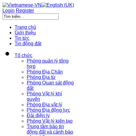
Login
Register
Trang chủ
Giới thiệu
Tin tức
Tin động đất
Tổ chức
Phòng quản lý tổng
hợp
Phòng Địa Chấn
Phòng Địa từ
Phòng Quan sát động
đất
Phòng Vật lý khí
quyển
Phòng Địa vật lý
Phòng Địa động lực
Đài điện ly
Phòng Vật lý kiến tạo
Trung tâm báo tin
động đất và cảnh báo