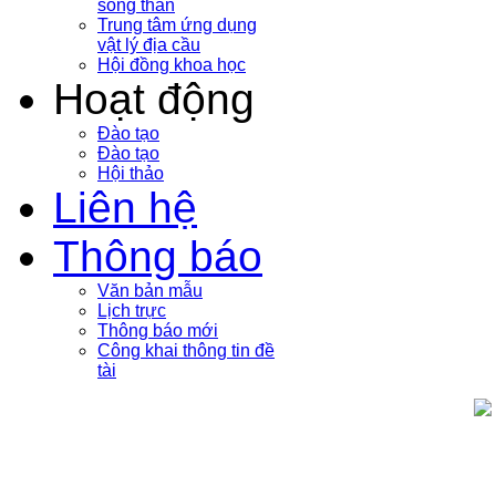
sóng thần
Trung tâm ứng dụng
vật lý địa cầu
Hội đồng khoa học
Hoạt động
Đào tạo
Đào tạo
Hội thảo
Liên hệ
Thông báo
Văn bản mẫu
Lịch trực
Thông báo mới
Công khai thông tin đề
tài