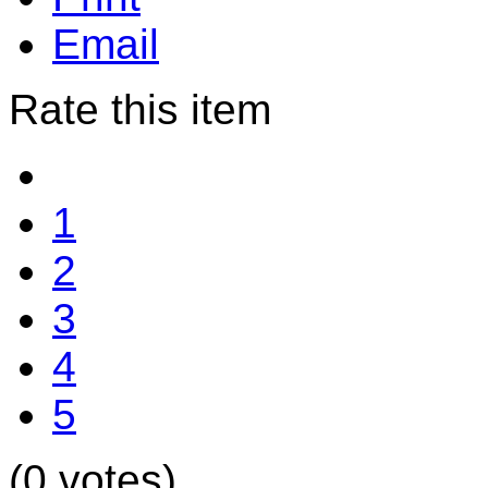
Email
Rate this item
1
2
3
4
5
(0 votes)