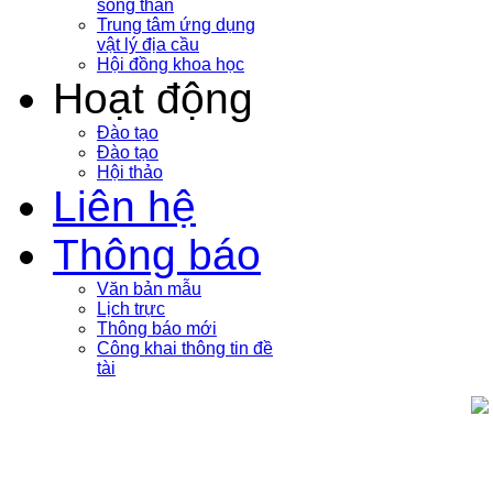
sóng thần
Trung tâm ứng dụng
vật lý địa cầu
Hội đồng khoa học
Hoạt động
Đào tạo
Đào tạo
Hội thảo
Liên hệ
Thông báo
Văn bản mẫu
Lịch trực
Thông báo mới
Công khai thông tin đề
tài