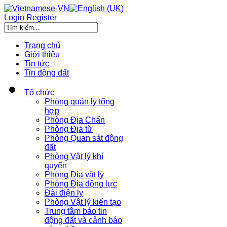
Login
Register
Trang chủ
Giới thiệu
Tin tức
Tin động đất
Tổ chức
Phòng quản lý tổng
hợp
Phòng Địa Chấn
Phòng Địa từ
Phòng Quan sát động
đất
Phòng Vật lý khí
quyển
Phòng Địa vật lý
Phòng Địa động lực
Đài điện ly
Phòng Vật lý kiến tạo
Trung tâm báo tin
động đất và cảnh báo