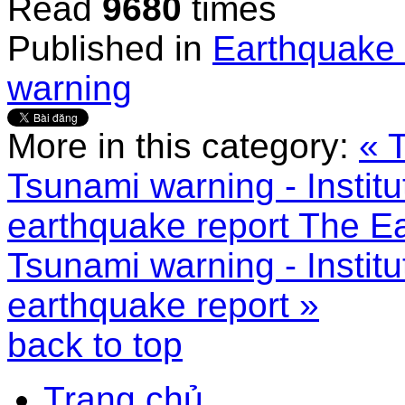
Read
9680
times
Published in
Earthquake 
warning
More in this category:
« 
Tsunami warning - Instit
earthquake report
The Ea
Tsunami warning - Instit
earthquake report »
back to top
Trang chủ