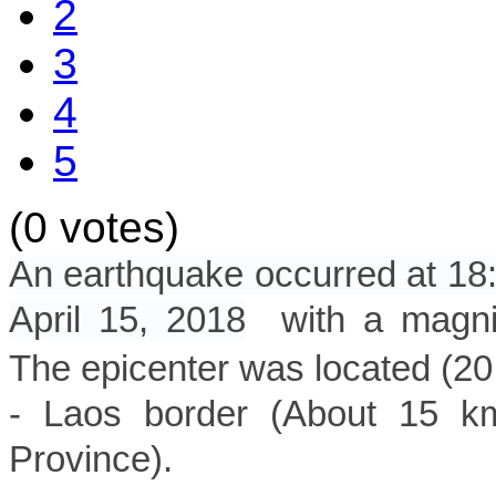
2
3
4
5
(0 votes)
An earthquake occurred at 1
April
15, 2018
with a magnit
The epicenter was located
(
20
-
Laos borde
r
(About 15 k
Province).