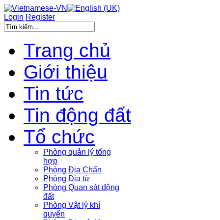
Login
Register
Trang chủ
Giới thiệu
Tin tức
Tin động đất
Tổ chức
Phòng quản lý tổng
hợp
Phòng Địa Chấn
Phòng Địa từ
Phòng Quan sát động
đất
Phòng Vật lý khí
quyển