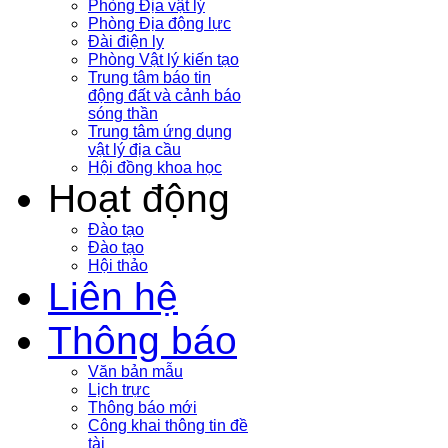
Phòng Địa vật lý
Phòng Địa động lực
Đài điện ly
Phòng Vật lý kiến tạo
Trung tâm báo tin
động đất và cảnh báo
sóng thần
Trung tâm ứng dụng
vật lý địa cầu
Hội đồng khoa học
Hoạt động
Đào tạo
Đào tạo
Hội thảo
Liên hệ
Thông báo
Văn bản mẫu
Lịch trực
Thông báo mới
Công khai thông tin đề
tài