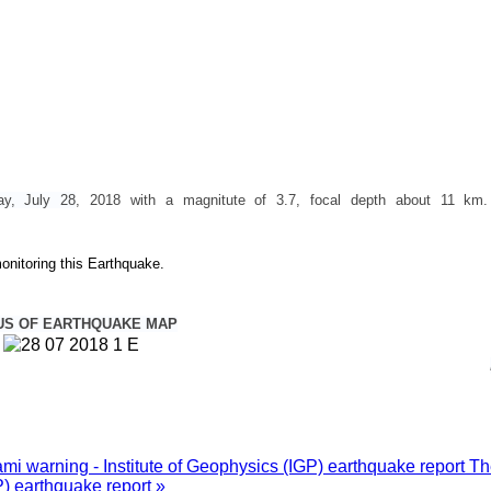
ay, July 28
, 2018
with a magnitute of 3.7, focal depth about 11 km
onitoring this Earthquake.
US OF EARTHQUAKE MAP
i warning - Institute of Geophysics (IGP) earthquake report
Th
P) earthquake report »