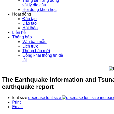
Trung tâm ứng dụng
vật lý địa cầu
Hội đồng khoa học
Hoạt động
Đào tạo
Đào tạo
Hội thảo
Liên hệ
Thông báo
Văn bản mẫu
Lịch trực
Thông báo mới
Công khai thông tin đề
tài
The Earthquake information and Tsuna
earthquake report
font size
decrease font size
increas
Print
Email