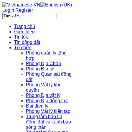
Login
Register
Trang chủ
Giới thiệu
Tin tức
Tin động đất
Tổ chức
Phòng quản lý tổng
hợp
Phòng Địa Chấn
Phòng Địa từ
Phòng Quan sát động
đất
Phòng Vật lý khí
quyển
Phòng Địa vật lý
Phòng Địa động lực
Đài điện ly
Phòng Vật lý kiến tạo
Trung tâm báo tin
động đất và cảnh báo
sóng thần