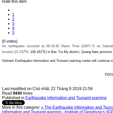
Rate this item
1
2
3
4
5
(0 votes)
An earthquake occurred at 00:19:35 Hanoi Time (GMT+7) on Saturd
0
0
located (
15.233
N,
108.181
E) in Bac Tra My district, Quang Nam province.
Vietnam Earthquake information and Tsunami warning center will continue m
FOC
Last modified on
Chủ nhật, 22 Tháng 9 2019 21:59
Read
9440
times
Published in
Earthquake information and Tsunami warning
More in this category:
« The Earthquake information and Tsunam
information and Tsunami warning - Institute of Geophysics (IG