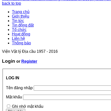
back to top
Trang chủ
Giới thiệu
Tin tức
Tin động đất
Tổ chức
Hoạt động
Liên hệ
Thông báo
Viện Vật lý Địa cầu 1957 - 2016
Login
or
Register
LOG IN
Tên đăng nhập
Mật khẩu
Ghi nhớ mật khẩu