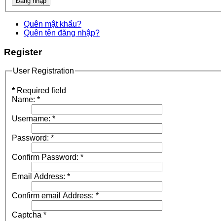
Quên mật khẩu?
Quên tên đăng nhập?
Register
User Registration
*
Required field
Name:
*
Username:
*
Password:
*
Confirm Password:
*
Email Address:
*
Confirm email Address:
*
Captcha
*