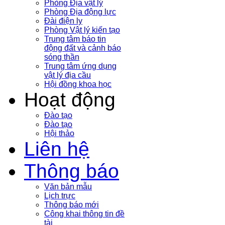
Phòng Địa vật lý
Phòng Địa động lực
Đài điện ly
Phòng Vật lý kiến tạo
Trung tâm báo tin
động đất và cảnh báo
sóng thần
Trung tâm ứng dụng
vật lý địa cầu
Hội đồng khoa học
Hoạt động
Đào tạo
Đào tạo
Hội thảo
Liên hệ
Thông báo
Văn bản mẫu
Lịch trực
Thông báo mới
Công khai thông tin đề
tài