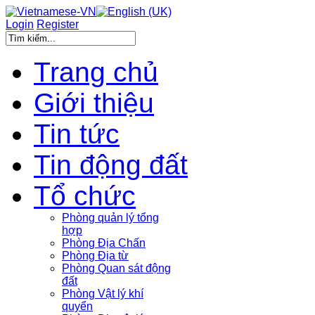
Login
Register
Trang chủ
Giới thiệu
Tin tức
Tin động đất
Tổ chức
Phòng quản lý tổng
hợp
Phòng Địa Chấn
Phòng Địa từ
Phòng Quan sát động
đất
Phòng Vật lý khí
quyển