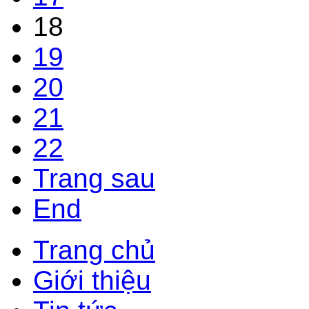
18
19
20
21
22
Trang sau
End
Trang chủ
Giới thiệu