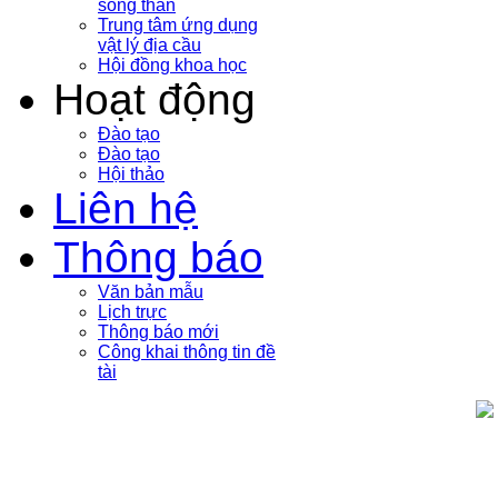
sóng thần
Trung tâm ứng dụng
vật lý địa cầu
Hội đồng khoa học
Hoạt động
Đào tạo
Đào tạo
Hội thảo
Liên hệ
Thông báo
Văn bản mẫu
Lịch trực
Thông báo mới
Công khai thông tin đề
tài