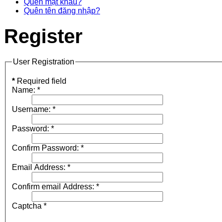
Quên mật khẩu?
Quên tên đăng nhập?
Register
User Registration
*
Required field
Name:
*
Username:
*
Password:
*
Confirm Password:
*
Email Address:
*
Confirm email Address:
*
Captcha
*