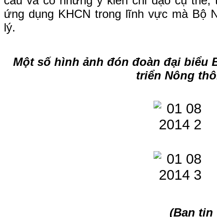
cầu và có những ý kiến chỉ đạo cụ thể, 
ứng dụng KHCN trong lĩnh vực mà Bộ N
lý.
Một số hình ảnh
đón đoàn đại biểu 
triển Nông th
(Ban tin 