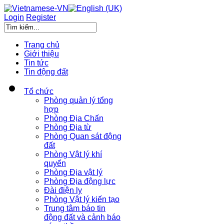
Login
Register
Trang chủ
Giới thiệu
Tin tức
Tin động đất
Tổ chức
Phòng quản lý tổng
hợp
Phòng Địa Chấn
Phòng Địa từ
Phòng Quan sát động
đất
Phòng Vật lý khí
quyển
Phòng Địa vật lý
Phòng Địa động lực
Đài điện ly
Phòng Vật lý kiến tạo
Trung tâm báo tin
động đất và cảnh báo