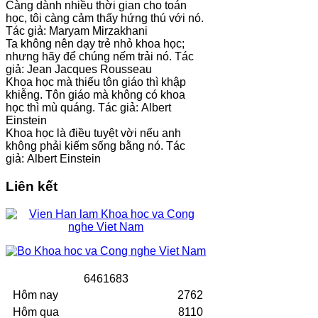
Càng dành nhiều thời gian cho toán
học, tôi càng cảm thấy hứng thú với nó.
Tác giả: Maryam Mirzakhani
Ta không nên dạy trẻ nhỏ khoa học;
nhưng hãy để chúng nếm trải nó. Tác
giả: Jean Jacques Rousseau
Khoa học mà thiếu tôn giáo thì khập
khiễng. Tôn giáo mà không có khoa
học thì mù quáng. Tác giả: Albert
Einstein
Khoa học là điều tuyệt vời nếu anh
không phải kiếm sống bằng nó. Tác
giả: Albert Einstein
Liên kết
6
4
6
1
6
8
3
Hôm nay
2762
Hôm qua
8110