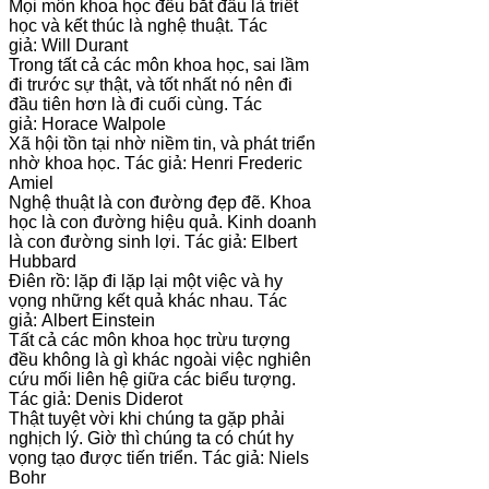
Mọi môn khoa học đều bắt đầu là triết
học và kết thúc là nghệ thuật. Tác
giả: Will Durant
Trong tất cả các môn khoa học, sai lầm
đi trước sự thật, và tốt nhất nó nên đi
đầu tiên hơn là đi cuối cùng. Tác
giả: Horace Walpole
Xã hội tồn tại nhờ niềm tin, và phát triển
nhờ khoa học. Tác giả: Henri Frederic
Amiel
Nghệ thuật là con đường đẹp đẽ. Khoa
học là con đường hiệu quả. Kinh doanh
là con đường sinh lợi. Tác giả: Elbert
Hubbard
Điên rồ: lặp đi lặp lại một việc và hy
vọng những kết quả khác nhau. Tác
giả: Albert Einstein
Tất cả các môn khoa học trừu tượng
đều không là gì khác ngoài việc nghiên
cứu mối liên hệ giữa các biểu tượng.
Tác giả: Denis Diderot
Thật tuyệt vời khi chúng ta gặp phải
nghịch lý. Giờ thì chúng ta có chút hy
vọng tạo được tiến triển. Tác giả: Niels
Bohr