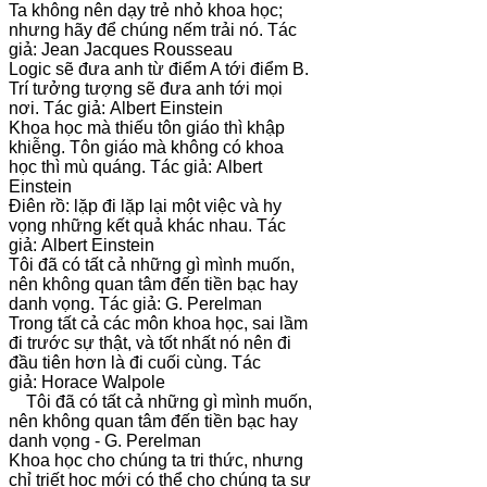
Ta không nên dạy trẻ nhỏ khoa học;
nhưng hãy để chúng nếm trải nó. Tác
giả: Jean Jacques Rousseau
Logic sẽ đưa anh từ điểm A tới điểm B.
Trí tưởng tượng sẽ đưa anh tới mọi
nơi. Tác giả: Albert Einstein
Khoa học mà thiếu tôn giáo thì khập
khiễng. Tôn giáo mà không có khoa
học thì mù quáng. Tác giả: Albert
Einstein
Điên rồ: lặp đi lặp lại một việc và hy
vọng những kết quả khác nhau. Tác
giả: Albert Einstein
Tôi đã có tất cả những gì mình muốn,
nên không quan tâm đến tiền bạc hay
danh vọng. Tác giả: G. Perelman
Trong tất cả các môn khoa học, sai lầm
đi trước sự thật, và tốt nhất nó nên đi
đầu tiên hơn là đi cuối cùng. Tác
giả: Horace Walpole
Tôi đã có tất cả những gì mình muốn,
nên không quan tâm đến tiền bạc hay
danh vọng - G. Perelman
Khoa học cho chúng ta tri thức, nhưng
chỉ triết học mới có thể cho chúng ta sự