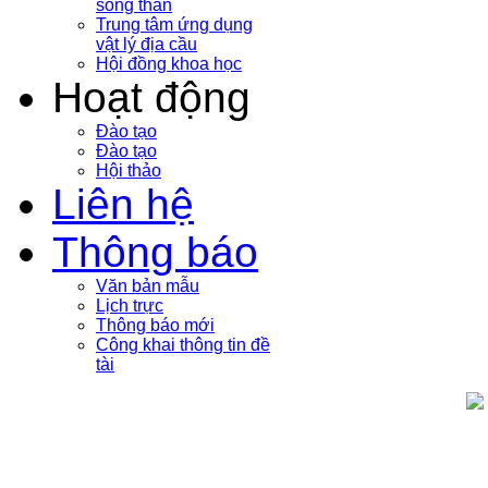
sóng thần
Trung tâm ứng dụng
vật lý địa cầu
Hội đồng khoa học
Hoạt động
Đào tạo
Đào tạo
Hội thảo
Liên hệ
Thông báo
Văn bản mẫu
Lịch trực
Thông báo mới
Công khai thông tin đề
tài