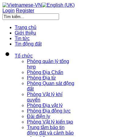
Login
Register
Trang chủ
Giới thiệu
Tin tức
Tin động đất
Tổ chức
Phòng quản lý tổng
hợp
Phòng Địa Chấn
Phòng Địa từ
Phòng Quan sát động
đất
Phòng Vật lý khí
quyển
Phòng Địa vật lý
Phòng Địa động lực
Đài điện ly
Phòng Vật lý kiến tạo
Trung tâm báo tin
động đất và cảnh báo