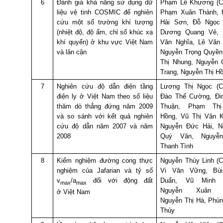
6
Đánh giá khả năng sử dụng dữ
Phạm Lê Khương (C
liệu vệ tinh COSMIC để nghiên
Phạm Xuân Thành, 
cứu một số trường khí tượng
Hải Sơn, Đỗ Ngọc 
(nhiệt độ, độ ẩm, chỉ số khúc xạ
Dương Quang Vẻ,
khí quyển) ở khu vực Việt Nam
Văn Nghĩa, Lê Văn 
và lân cận
Nguyễn Trọng Quyền
Thị Nhung, Nguyễn 
Trang, Nguyễn Thị H
7
Nghiên cứu độ dẫn điện tầng
Lương Thị Ngọc (C
điện ly ở Việt Nam theo số liệu
Đào Thế Cường, Đin
thăm dò thẳng đứng năm 2009
Thuận, Phạm Th
và so sánh với kết quả nghiên
Hồng, Vũ Thị Vân K
cứu độ dẫn năm 2007 và năm
Nguyễn Đức Hải, N
2008
Quý Văn, Nguyễ
Thanh Tình
8
Kiểm nghiệm đường cong thực
Nguyễn Thùy Linh (
nghiệm của Jafarian và tỷ số
Vi Văn Vững, Bù
v
/a
đối với động đất
Duẩn, Vũ Minh 
max
max
Nguyễn Xuân B
ở Việt Nam
Nguyễn Thị Hà, Phù
Thủy