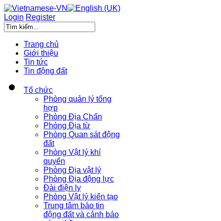
Login
Register
Trang chủ
Giới thiệu
Tin tức
Tin động đất
Tổ chức
Phòng quản lý tổng
hợp
Phòng Địa Chấn
Phòng Địa từ
Phòng Quan sát động
đất
Phòng Vật lý khí
quyển
Phòng Địa vật lý
Phòng Địa động lực
Đài điện ly
Phòng Vật lý kiến tạo
Trung tâm báo tin
động đất và cảnh báo