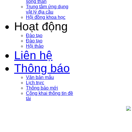
sóng thần
Trung tâm ứng dụng
vật lý địa cầu
Hội đồng khoa học
Hoạt động
Đào tạo
Đào tạo
Hội thảo
Liên hệ
Thông báo
Văn bản mẫu
Lịch trực
Thông báo mới
Công khai thông tin đề
tài