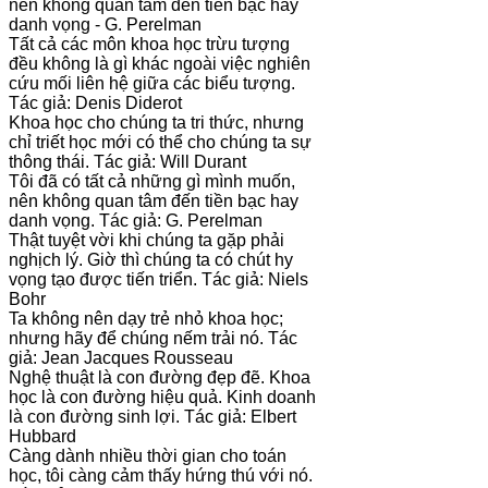
nên không quan tâm đến tiền bạc hay
danh vọng - G. Perelman
Tất cả các môn khoa học trừu tượng
đều không là gì khác ngoài việc nghiên
cứu mối liên hệ giữa các biểu tượng.
Tác giả: Denis Diderot
Khoa học cho chúng ta tri thức, nhưng
chỉ triết học mới có thể cho chúng ta sự
thông thái. Tác giả: Will Durant
Tôi đã có tất cả những gì mình muốn,
nên không quan tâm đến tiền bạc hay
danh vọng. Tác giả: G. Perelman
Thật tuyệt vời khi chúng ta gặp phải
nghịch lý. Giờ thì chúng ta có chút hy
vọng tạo được tiến triển. Tác giả: Niels
Bohr
Ta không nên dạy trẻ nhỏ khoa học;
nhưng hãy để chúng nếm trải nó. Tác
giả: Jean Jacques Rousseau
Nghệ thuật là con đường đẹp đẽ. Khoa
học là con đường hiệu quả. Kinh doanh
là con đường sinh lợi. Tác giả: Elbert
Hubbard
Càng dành nhiều thời gian cho toán
học, tôi càng cảm thấy hứng thú với nó.