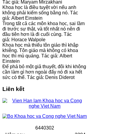
Tác giả: Maryam Mirzakhani
Khoa học là điều tuyệt vời nếu anh
không phải kiếm sống bằng nó. Tác
giả: Albert Einstein
Trong tất cả các môn khoa học, sai lầm
đi trước sự thật, và tốt nhất nó nên đi
đầu tiên hơn là đi cuối cùng. Tác
giả: Horace Walpole
Khoa học mà thiếu tôn giáo thì khập
khiễng. Tôn giáo mà không có khoa
học thì mù quáng. Tác giả: Albert
Einstein
Để phá bỏ một giả thuyết, đôi khi không
cần làm gì hơn ngoài đẩy nó đi xa hết
sức có thể. Tác giả: Denis Diderot
Liên kết
6
4
4
0
3
0
2