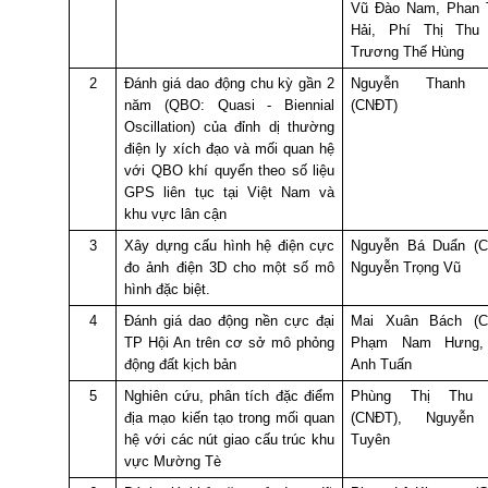
Vũ Đào Nam, Phan 
Hải, Phí Thị Thu 
Trương Thế Hùng
2
Đánh giá dao động chu kỳ gần 2
Nguyễn Thanh 
năm (QBO: Quasi - Biennial
(CNĐT)
Oscillation) của đỉnh dị thường
điện ly xích đạo và mối quan hệ
với QBO khí quyển theo số liệu
GPS liên tục tại Việt Nam và
khu vực lân cận
3
Xây dựng cấu hình hệ điện cực
Nguyễn Bá Duẩn (C
đo ảnh điện 3D cho một số mô
Nguyễn Trọng Vũ
hình đặc biệt.
4
Đánh giá dao động nền cực đại
Mai Xuân Bách (C
TP Hội An trên cơ sở mô phỏng
Phạm Nam Hưng,
động đất kịch bản
Anh Tuấn
5
Nghiên cứu, phân tích đặc điểm
Phùng Thị Thu 
địa mạo kiến tạo trong mối quan
(CNĐT), Nguyễn
hệ với các nút giao cấu trúc khu
Tuyên
vực Mường Tè