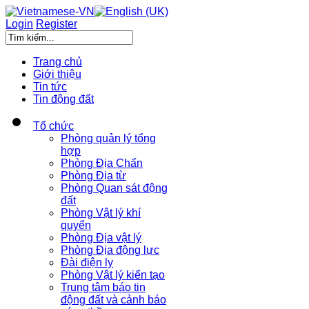
Login
Register
Trang chủ
Giới thiệu
Tin tức
Tin động đất
Tổ chức
Phòng quản lý tổng
hợp
Phòng Địa Chấn
Phòng Địa từ
Phòng Quan sát động
đất
Phòng Vật lý khí
quyển
Phòng Địa vật lý
Phòng Địa động lực
Đài điện ly
Phòng Vật lý kiến tạo
Trung tâm báo tin
động đất và cảnh báo