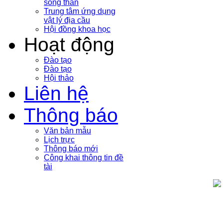
sóng thần
Trung tâm ứng dụng
vật lý địa cầu
Hội đồng khoa học
Hoạt động
Đào tạo
Đào tạo
Hội thảo
Liên hệ
Thông báo
Văn bản mẫu
Lịch trực
Thông báo mới
Công khai thông tin đề
tài