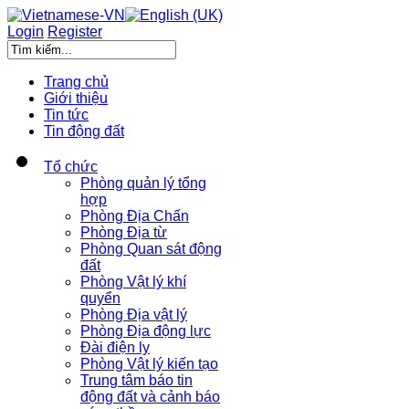
Login
Register
Trang chủ
Giới thiệu
Tin tức
Tin động đất
Tổ chức
Phòng quản lý tổng
hợp
Phòng Địa Chấn
Phòng Địa từ
Phòng Quan sát động
đất
Phòng Vật lý khí
quyển
Phòng Địa vật lý
Phòng Địa động lực
Đài điện ly
Phòng Vật lý kiến tạo
Trung tâm báo tin
động đất và cảnh báo