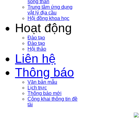
sóng thần
Trung tâm ứng dụng
vật lý địa cầu
Hội đồng khoa học
Hoạt động
Đào tạo
Đào tạo
Hội thảo
Liên hệ
Thông báo
Văn bản mẫu
Lịch trực
Thông báo mới
Công khai thông tin đề
tài