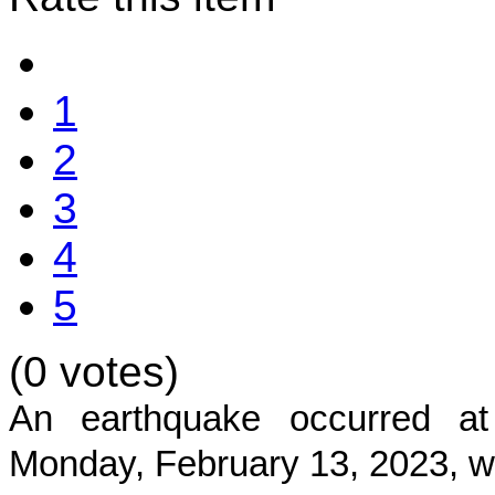
1
2
3
4
5
(0 votes)
An earthquake occurred 
Monday, February 13, 2023
, 