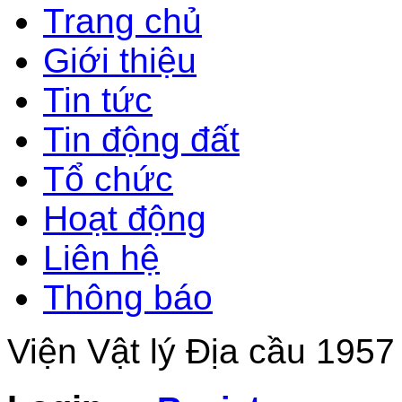
Trang chủ
Giới thiệu
Tin tức
Tin động đất
Tổ chức
Hoạt động
Liên hệ
Thông báo
Viện Vật lý Địa cầu 1957