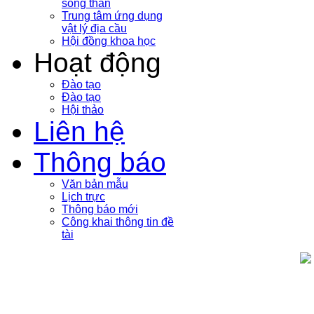
sóng thần
Trung tâm ứng dụng
vật lý địa cầu
Hội đồng khoa học
Hoạt động
Đào tạo
Đào tạo
Hội thảo
Liên hệ
Thông báo
Văn bản mẫu
Lịch trực
Thông báo mới
Công khai thông tin đề
tài