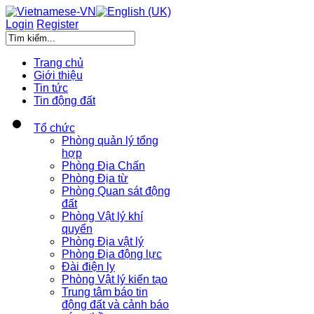
Login
Register
Trang chủ
Giới thiệu
Tin tức
Tin động đất
Tổ chức
Phòng quản lý tổng
hợp
Phòng Địa Chấn
Phòng Địa từ
Phòng Quan sát động
đất
Phòng Vật lý khí
quyển
Phòng Địa vật lý
Phòng Địa động lực
Đài điện ly
Phòng Vật lý kiến tạo
Trung tâm báo tin
động đất và cảnh báo