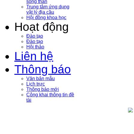
sóng thần
Trung tâm ứng dụng
vật lý địa cầu
Hội đồng khoa học
Hoạt động
Đào tạo
Đào tạo
Hội thảo
Liên hệ
Thông báo
Văn bản mẫu
Lịch trực
Thông báo mới
Công khai thông tin đề
tài