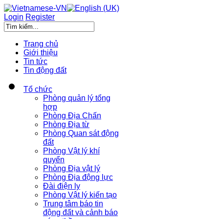
Login
Register
Trang chủ
Giới thiệu
Tin tức
Tin động đất
Tổ chức
Phòng quản lý tổng
hợp
Phòng Địa Chấn
Phòng Địa từ
Phòng Quan sát động
đất
Phòng Vật lý khí
quyển
Phòng Địa vật lý
Phòng Địa động lực
Đài điện ly
Phòng Vật lý kiến tạo
Trung tâm báo tin
động đất và cảnh báo