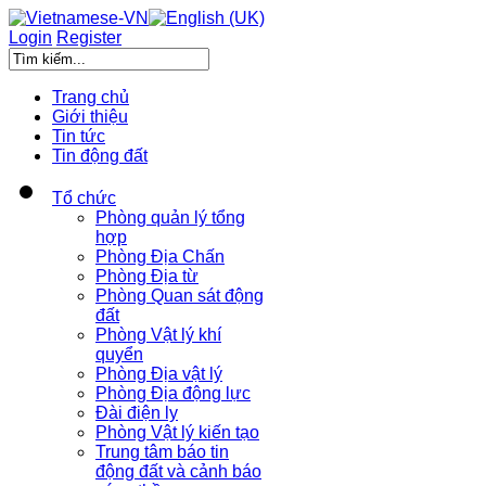
Login
Register
Trang chủ
Giới thiệu
Tin tức
Tin động đất
Tổ chức
Phòng quản lý tổng
hợp
Phòng Địa Chấn
Phòng Địa từ
Phòng Quan sát động
đất
Phòng Vật lý khí
quyển
Phòng Địa vật lý
Phòng Địa động lực
Đài điện ly
Phòng Vật lý kiến tạo
Trung tâm báo tin
động đất và cảnh báo