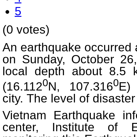
5
(0 votes)
An earthquake occurred 
on Sunday, October 26,
local depth about 8.5 
0
0
(16.112
N, 107.316
E)
city.
The level of disaster 
Vietnam Earthquake in
center, Institute of 