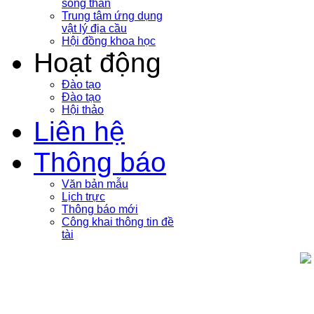
sóng thần
Trung tâm ứng dụng
vật lý địa cầu
Hội đồng khoa học
Hoạt động
Đào tạo
Đào tạo
Hội thảo
Liên hệ
Thông báo
Văn bản mẫu
Lịch trực
Thông báo mới
Công khai thông tin đề
tài