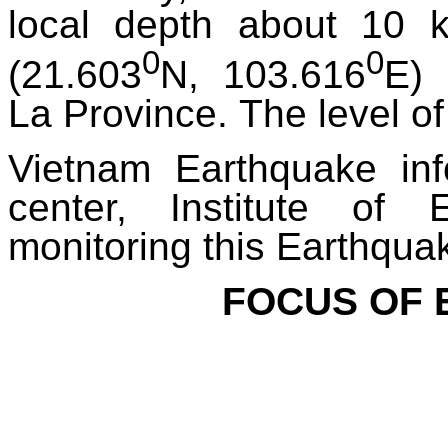
local depth about 10 
0
0
(21.603
N, 103.616
E)
La Province.
The level of 
Vietnam Earthquake in
center, Institute of 
monitoring this Earthqua
FOCUS OF