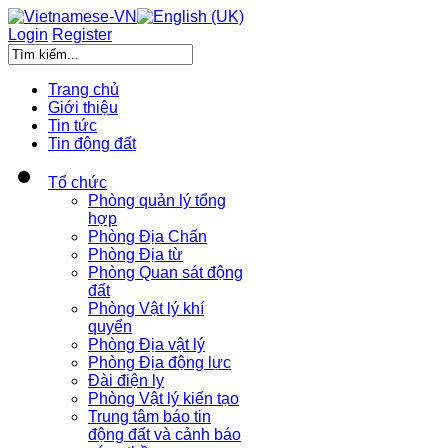
Login
Register
Trang chủ
Giới thiệu
Tin tức
Tin động đất
Tổ chức
Phòng quản lý tổng
hợp
Phòng Địa Chấn
Phòng Địa từ
Phòng Quan sát động
đất
Phòng Vật lý khí
quyển
Phòng Địa vật lý
Phòng Địa động lực
Đài điện ly
Phòng Vật lý kiến tạo
Trung tâm báo tin
động đất và cảnh báo