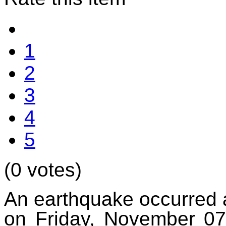
1
2
3
4
5
(0 votes)
An earthquake occurred 
on Friday, November 07,