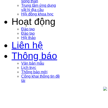
sóng thần
Trung tâm ứng dụng
vật lý địa cầu
Hội đồng khoa học
Hoạt động
Đào tạo
Đào tạo
Hội thảo
Liên hệ
Thông báo
Văn bản mẫu
Lịch trực
Thông báo mới
Công khai thông tin đề
tài