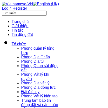
Login
Register
Trang chủ
Giới thiệu
Tin tức
Tin động đất
Tổ chức
Phòng quản lý tổng
hợp
Phòng Địa Chấn
Phòng Địa từ
Phòng Quan sát động
đất
Phòng Vật lý khí
quyển
Phòng Địa vật lý
Phòng Địa động lực
Đài điện ly
Phòng Vật lý kiến tạo
Trung tâm báo tin
động đất và cảnh báo