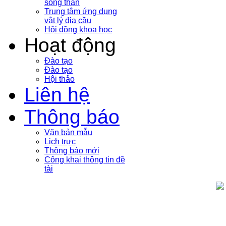
sóng thần
Trung tâm ứng dụng
vật lý địa cầu
Hội đồng khoa học
Hoạt động
Đào tạo
Đào tạo
Hội thảo
Liên hệ
Thông báo
Văn bản mẫu
Lịch trực
Thông báo mới
Công khai thông tin đề
tài