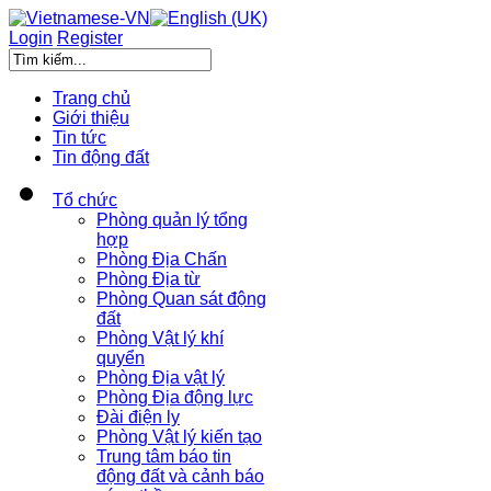
Login
Register
Trang chủ
Giới thiệu
Tin tức
Tin động đất
Tổ chức
Phòng quản lý tổng
hợp
Phòng Địa Chấn
Phòng Địa từ
Phòng Quan sát động
đất
Phòng Vật lý khí
quyển
Phòng Địa vật lý
Phòng Địa động lực
Đài điện ly
Phòng Vật lý kiến tạo
Trung tâm báo tin
động đất và cảnh báo