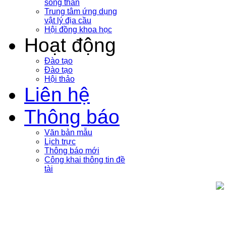
sóng thần
Trung tâm ứng dụng
vật lý địa cầu
Hội đồng khoa học
Hoạt động
Đào tạo
Đào tạo
Hội thảo
Liên hệ
Thông báo
Văn bản mẫu
Lịch trực
Thông báo mới
Công khai thông tin đề
tài