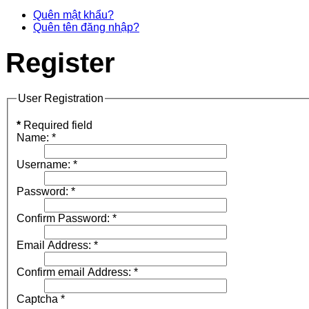
Quên mật khẩu?
Quên tên đăng nhập?
Register
User Registration
*
Required field
Name:
*
Username:
*
Password:
*
Confirm Password:
*
Email Address:
*
Confirm email Address:
*
Captcha
*