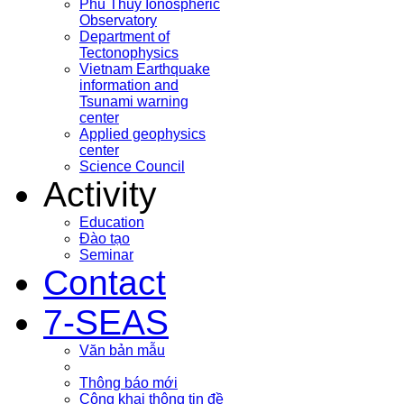
Phu Thuy Ionospheric
Observatory
Department of
Tectonophysics
Vietnam Earthquake
information and
Tsunami warning
center
Applied geophysics
center
Science Council
Activity
Education
Đào tạo
Seminar
Contact
7-SEAS
Văn bản mẫu
Thông báo mới
Công khai thông tin đề