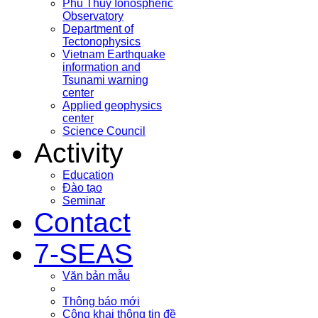
Phu Thuy Ionospheric
Observatory
Department of
Tectonophysics
Vietnam Earthquake
information and
Tsunami warning
center
Applied geophysics
center
Science Council
Activity
Education
Đào tạo
Seminar
Contact
7-SEAS
Văn bản mẫu
Thông báo mới
Công khai thông tin đề