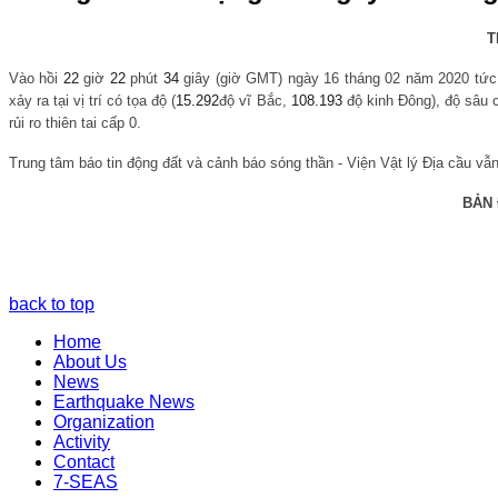
T
Vào hồi
22
giờ
22
phút
34
giây (giờ GMT) ngày 16 tháng 02 năm 2020 tứ
xảy ra tại vị trí có tọa độ (
15.292
độ vĩ Bắc,
108.193
độ kinh Đông), độ sâu 
rủi ro thiên tai cấp 0.
Trung tâm báo tin động đất và cảnh báo sóng thần - Viện Vật lý Địa cầu vẫn 
BẢN
back to top
Home
About Us
News
Earthquake News
Organization
Activity
Contact
7-SEAS