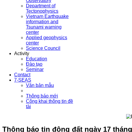
Observatory
Department of
Tectonophysics
Vietnam Earthquake
information and
Tsunami warning
center
Applied geophysics
center
Science Council
Activity
Education
Đào tạo
Seminar
Contact
7-SEAS
Văn bản mẫu
Thông báo mới
Công khai thông tin đề
tài
Thông báo tin động đất ngày 17 thán