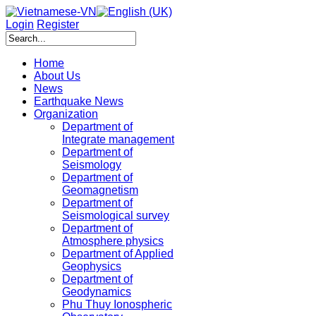
Login
Register
Home
About Us
News
Earthquake News
Organization
Department of
Integrate management
Department of
Seismology
Department of
Geomagnetism
Department of
Seismological survey
Department of
Atmosphere physics
Department of Applied
Geophysics
Department of
Geodynamics
Phu Thuy Ionospheric