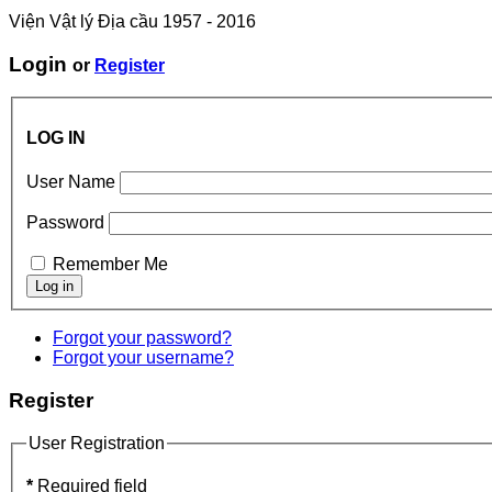
Viện Vật lý Địa cầu 1957 - 2016
Login
or
Register
LOG IN
User Name
Password
Remember Me
Forgot your password?
Forgot your username?
Register
User Registration
*
Required field