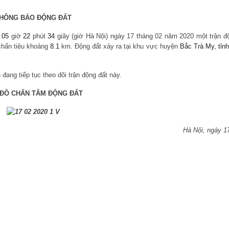
HÔNG BÁO ĐỘNG ĐẤT
c
05
giờ
22
phút
34
giây (giờ Hà Nội) ngày 17 tháng 02 năm 2020 một trận độ
chấn tiêu khoảng
8.1
km. Động đất xảy ra tại khu vực huyện
Bắc Trà My, tỉn
đang tiếp tục theo dõi trận động đất này.
 ĐỒ CHẤN TÂM ĐỘNG ĐẤT
Hà Nội, ngày 1