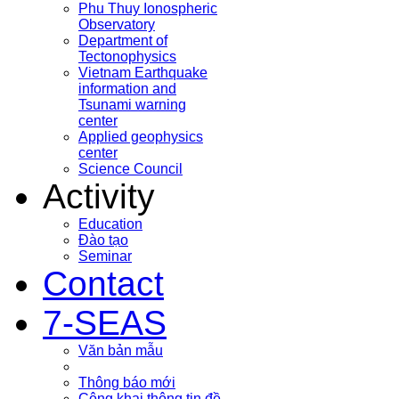
Phu Thuy Ionospheric
Observatory
Department of
Tectonophysics
Vietnam Earthquake
information and
Tsunami warning
center
Applied geophysics
center
Science Council
Activity
Education
Đào tạo
Seminar
Contact
7-SEAS
Văn bản mẫu
Thông báo mới
Công khai thông tin đề