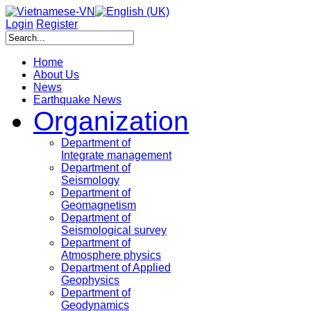
Login
Register
Home
About Us
News
Earthquake News
Organization
Department of
Integrate management
Department of
Seismology
Department of
Geomagnetism
Department of
Seismological survey
Department of
Atmosphere physics
Department of Applied
Geophysics
Department of
Geodynamics