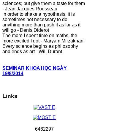
sciences; but give them a taste for them
- Jean Jacques Rousseau
In order to shake a hypothesis, it is
sometimes not necessary to do
anything more than push it as far as it
will go - Denis Diderot
The more I spent time on maths, the
more excited I got - Maryam Mirzakhani
Every science begins as philosophy
and ends as art - Will Durant
SEMINAR KHOA HỌC NGÀY
19/8/2014
Links
6
4
6
2
2
9
7