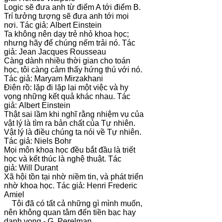
Logic sẽ đưa anh từ điểm A tới điểm B.
Trí tưởng tượng sẽ đưa anh tới mọi
nơi. Tác giả: Albert Einstein
Ta không nên dạy trẻ nhỏ khoa học;
nhưng hãy để chúng nếm trải nó. Tác
giả: Jean Jacques Rousseau
Càng dành nhiều thời gian cho toán
học, tôi càng cảm thấy hứng thú với nó.
Tác giả: Maryam Mirzakhani
Điên rồ: lặp đi lặp lại một việc và hy
vọng những kết quả khác nhau. Tác
giả: Albert Einstein
Thật sai lầm khi nghĩ rằng nhiệm vụ của
vật lý là tìm ra bản chất của Tự nhiên.
Vật lý là điều chúng ta nói về Tự nhiên.
Tác giả: Niels Bohr
Mọi môn khoa học đều bắt đầu là triết
học và kết thúc là nghệ thuật. Tác
giả: Will Durant
Xã hội tồn tại nhờ niềm tin, và phát triển
nhờ khoa học. Tác giả: Henri Frederic
Amiel
Tôi đã có tất cả những gì mình muốn,
nên không quan tâm đến tiền bạc hay
danh vọng - G. Perelman