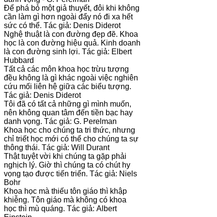
Để phá bỏ một giả thuyết, đôi khi không
cần làm gì hơn ngoài đẩy nó đi xa hết
sức có thể. Tác giả: Denis Diderot
Nghệ thuật là con đường đẹp đẽ. Khoa
học là con đường hiệu quả. Kinh doanh
là con đường sinh lợi. Tác giả: Elbert
Hubbard
Tất cả các môn khoa học trừu tượng
đều không là gì khác ngoài việc nghiên
cứu mối liên hệ giữa các biểu tượng.
Tác giả: Denis Diderot
Tôi đã có tất cả những gì mình muốn,
nên không quan tâm đến tiền bạc hay
danh vọng. Tác giả: G. Perelman
Khoa học cho chúng ta tri thức, nhưng
chỉ triết học mới có thể cho chúng ta sự
thông thái. Tác giả: Will Durant
Thật tuyệt vời khi chúng ta gặp phải
nghịch lý. Giờ thì chúng ta có chút hy
vọng tạo được tiến triển. Tác giả: Niels
Bohr
Khoa học mà thiếu tôn giáo thì khập
khiễng. Tôn giáo mà không có khoa
học thì mù quáng. Tác giả: Albert