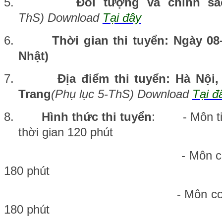
5.
Đối tượng và chính sá
ThS) Download
Tại đây
6.
Thời gian thi tuyển: Ngày 08
Nhật)
7.
Địa điểm thi tuyển: Hà Nội
Trang
(Phụ lục 5-ThS) Download
Tại đ
8.
Hình thức thi tuyển
: - Môn tiế
thời gian 120 phút
- Môn cơ sở: Thi tự l
180 phút
- Môn cơ bản: Thi tự 
180 phút