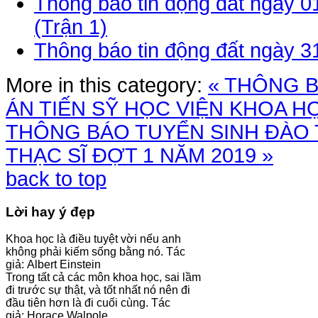
Thông báo tin động đất ngày 0
(Trận 1)
Thông báo tin động đất ngày 3
More in this category:
« THÔNG 
ÁN TIẾN SỸ
HỌC VIỆN KHOA H
THÔNG BÁO TUYỂN SINH ĐÀO 
THẠC SĨ ĐỢT 1 NĂM 2019 »
back to top
Lời hay ý đẹp
Khoa học là điều tuyệt vời nếu anh
không phải kiếm sống bằng nó. Tác
giả: Albert Einstein
Trong tất cả các môn khoa học, sai lầm
đi trước sự thật, và tốt nhất nó nên đi
đầu tiên hơn là đi cuối cùng. Tác
giả: Horace Walpole