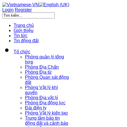
Login
Register
Trang chủ
Giới thiệu
Tin tức
Tin động đất
Tổ chức
Phòng quản lý tổng
hợp
Phòng Địa Chấn
Phòng Địa từ
Phòng Quan sát động
đất
Phòng Vật lý khí
quyển
Phòng Địa vật lý
Phòng Địa động lực
Đài điện ly
Phòng Vật lý kiến tạo
Trung tâm báo tin
động đất và cảnh báo