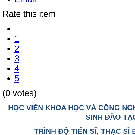
Rate this item
1
2
3
4
5
(0 votes)
HỌC VIỆN KHOA HỌC VÀ CÔNG NG
SINH ĐÀO TẠ
TRÌNH ĐỘ TIẾN SĨ, THẠC SĨ