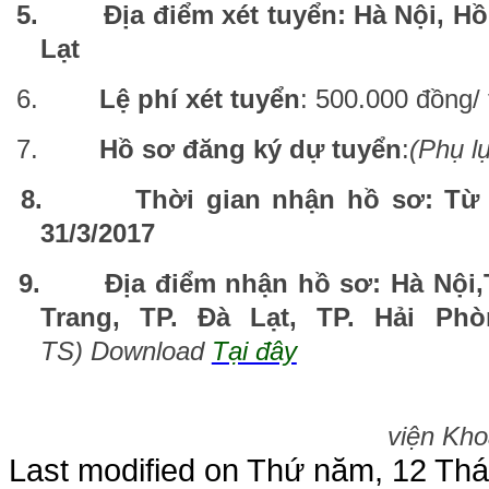
5.
Địa điểm xét tuyển: Hà Nội, H
Lạt
6.
Lệ phí xét tuyển
: 500.000 đồng/ 
7.
Hồ sơ đăng ký dự tuyển
:
(Phụ l
8.
Thời gian nhận hồ sơ: Từ 
31/3/2017
9.
Địa điểm nhận hồ sơ: Hà Nội,
Trang, TP. Đà Lạt, TP. Hải Phò
TS) Download
Tại đây
viện Kh
Last modified on
Thứ năm, 12 Thá