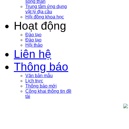
sóng thần
Trung tâm ứng dụng
vật lý địa cầu
Hội đồng khoa học
Hoạt động
Đào tạo
Đào tạo
Hội thảo
Liên hệ
Thông báo
Văn bản mẫu
Lịch trực
Thông báo mới
Công khai thông tin đề
tài