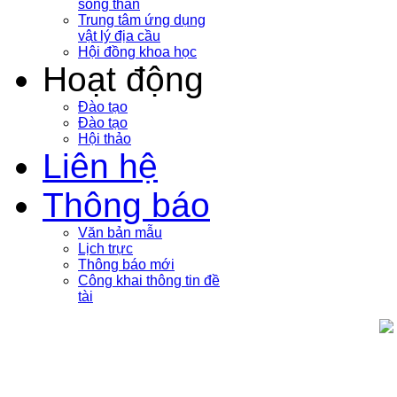
sóng thần
Trung tâm ứng dụng
vật lý địa cầu
Hội đồng khoa học
Hoạt động
Đào tạo
Đào tạo
Hội thảo
Liên hệ
Thông báo
Văn bản mẫu
Lịch trực
Thông báo mới
Công khai thông tin đề
tài