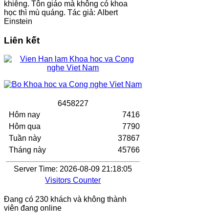
khiễng. Tôn giáo mà không có khoa
học thì mù quáng. Tác giả: Albert
Einstein
Liên kết
6
4
5
8
2
2
7
Hôm nay
7416
Hôm qua
7790
Tuần này
37867
Tháng này
45766
Server Time: 2026-08-09 21:18:05
Visitors Counter
Đang có 230 khách và không thành
viên đang online