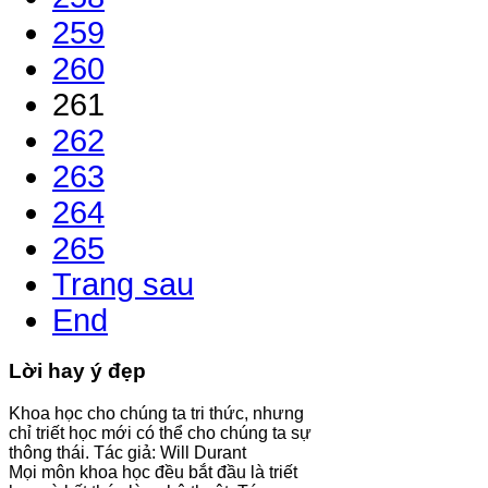
259
260
261
262
263
264
265
Trang sau
End
Lời hay ý đẹp
Khoa học cho chúng ta tri thức, nhưng
chỉ triết học mới có thể cho chúng ta sự
thông thái. Tác giả: Will Durant
Mọi môn khoa học đều bắt đầu là triết