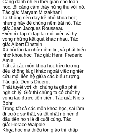
Càng dành nhiều thời gian cho toán
học, tôi càng cảm thấy hứng thú với nó.
Tác giả: Maryam Mirzakhani
Ta không nên dạy trẻ nhỏ khoa học;
nhưng hãy để chúng nếm trải nó. Tác
giả: Jean Jacques Rousseau
Điên rồ: lặp đi lặp lại một việc và hy
vọng những kết quả khác nhau. Tác
giả: Albert Einstein
Xã hội tồn tại nhờ niềm tin, và phát triển
nhờ khoa học. Tác giả: Henri Frederic
Amiel
Tất cả các môn khoa học trừu tượng
đều không là gì khác ngoài việc nghiên
cứu mối liên hệ giữa các biểu tượng.
Tác giả: Denis Diderot
Thật tuyệt vời khi chúng ta gặp phải
nghịch lý. Giờ thì chúng ta có chút hy
vọng tạo được tiến triển. Tác giả: Niels
Bohr
Trong tất cả các môn khoa học, sai lầm
đi trước sự thật, và tốt nhất nó nên đi
đầu tiên hơn là đi cuối cùng. Tác
giả: Horace Walpole
Khoa học mà thiếu tôn giáo thì khập