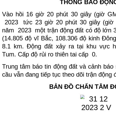
THÔNG BÁO ĐỘN
Vào hồi
16
giờ
20
phút
30
giây (giờ G
2023 tức
23
giờ
20
phút
30
giây (giờ
năm 2023 một trận động đất có độ lớn
(
14.805
độ vĩ Bắc,
108.306
độ kinh Đông
8.1 km. Động đất xảy ra tại khu vực
h
Tum
. Cấp độ rủi ro thiên tai cấp 0.
Trung tâm báo tin động đất và cảnh báo 
cầu vẫn đang tiếp tục theo dõi trận động 
BẢN ĐỒ CHẤN TÂM Đ