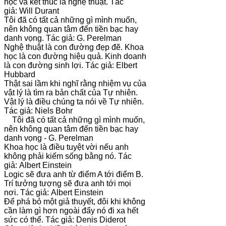
học và kết thúc là nghệ thuật. Tác
giả: Will Durant
Tôi đã có tất cả những gì mình muốn,
nên không quan tâm đến tiền bạc hay
danh vọng. Tác giả: G. Perelman
Nghệ thuật là con đường đẹp đẽ. Khoa
học là con đường hiệu quả. Kinh doanh
là con đường sinh lợi. Tác giả: Elbert
Hubbard
Thật sai lầm khi nghĩ rằng nhiệm vụ của
vật lý là tìm ra bản chất của Tự nhiên.
Vật lý là điều chúng ta nói về Tự nhiên.
Tác giả: Niels Bohr
Tôi đã có tất cả những gì mình muốn,
nên không quan tâm đến tiền bạc hay
danh vọng - G. Perelman
Khoa học là điều tuyệt vời nếu anh
không phải kiếm sống bằng nó. Tác
giả: Albert Einstein
Logic sẽ đưa anh từ điểm A tới điểm B.
Trí tưởng tượng sẽ đưa anh tới mọi
nơi. Tác giả: Albert Einstein
Để phá bỏ một giả thuyết, đôi khi không
cần làm gì hơn ngoài đẩy nó đi xa hết
sức có thể. Tác giả: Denis Diderot