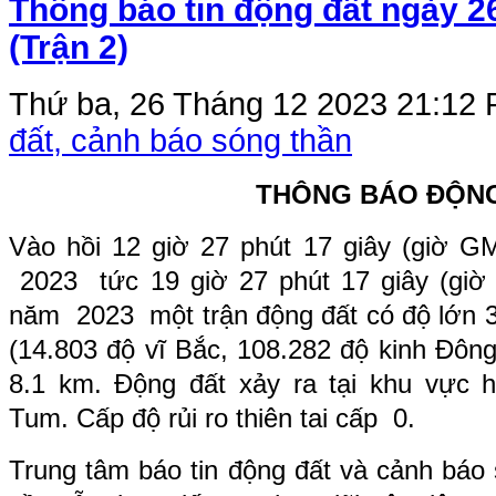
Thông báo tin động đất ngày 2
(Trận 2)
Thứ ba, 26 Tháng 12 2023 21:12
đất, cảnh báo sóng thần
THÔNG BÁO ĐỘN
Vào hồi
12
giờ
27
phút
17
giây (giờ G
2023 tức
19
giờ
27
phút
17
giây (giờ
năm 2023 một trận động đất có độ lớn
(
14.803
độ vĩ Bắc,
108.282
độ kinh Đông
8.1 km. Động đất xảy ra tại khu vực
h
Tum
. Cấp độ rủi ro thiên tai cấp 0.
Trung tâm báo tin động đất và cảnh báo 