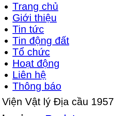
Trang chủ
Giới thiệu
Tin tức
Tin động đất
Tổ chức
Hoạt động
Liên hệ
Thông báo
Viện Vật lý Địa cầu 1957