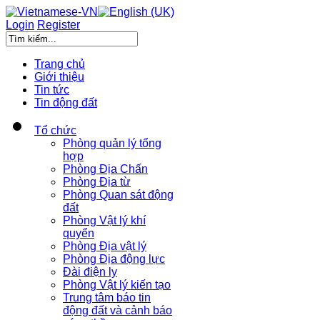
Login
Register
Trang chủ
Giới thiệu
Tin tức
Tin động đất
Tổ chức
Phòng quản lý tổng
hợp
Phòng Địa Chấn
Phòng Địa từ
Phòng Quan sát động
đất
Phòng Vật lý khí
quyển
Phòng Địa vật lý
Phòng Địa động lực
Đài điện ly
Phòng Vật lý kiến tạo
Trung tâm báo tin
động đất và cảnh báo