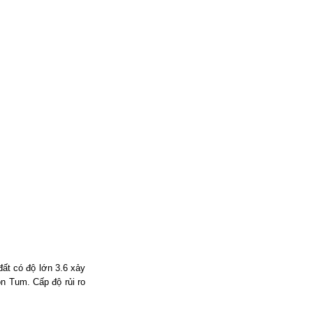
đất có độ lớn
3.6
xảy
on Tum.
Cấp độ rủi ro