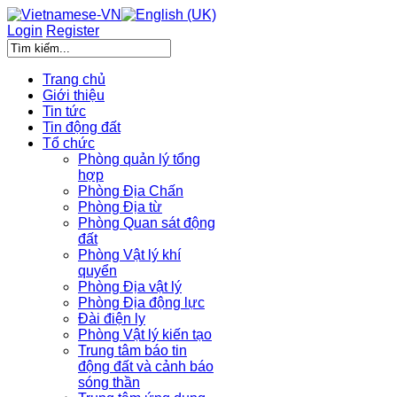
Login
Register
Trang chủ
Giới thiệu
Tin tức
Tin động đất
Tổ chức
Phòng quản lý tổng
hợp
Phòng Địa Chấn
Phòng Địa từ
Phòng Quan sát động
đất
Phòng Vật lý khí
quyển
Phòng Địa vật lý
Phòng Địa động lực
Đài điện ly
Phòng Vật lý kiến tạo
Trung tâm báo tin
động đất và cảnh báo
sóng thần