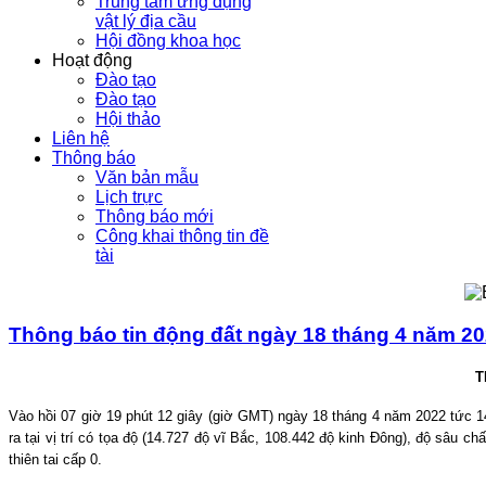
Trung tâm ứng dụng
vật lý địa cầu
Hội đồng khoa học
Hoạt động
Đào tạo
Đào tạo
Hội thảo
Liên hệ
Thông báo
Văn bản mẫu
Lịch trực
Thông báo mới
Công khai thông tin đề
tài
Thông báo tin động đất ngày 18 tháng 4 năm 202
T
Vào hồi
07
giờ
19
phút
12
giây (giờ GMT) ngày 18 tháng
4
năm 2022 tức
ra tại vị trí có tọa độ (
14.727
độ vĩ Bắc,
108.442
độ kinh Đông), độ sâu ch
thiên tai cấp 0.