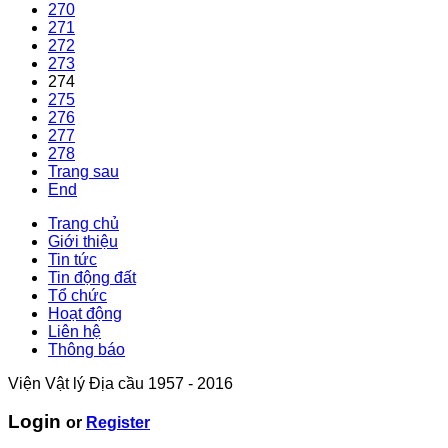
270
271
272
273
274
275
276
277
278
Trang sau
End
Trang chủ
Giới thiệu
Tin tức
Tin động đất
Tổ chức
Hoạt động
Liên hệ
Thông báo
Viện Vật lý Địa cầu 1957 - 2016
Login
or
Register