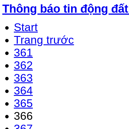
Thông báo tin động đất
Start
Trang trước
361
362
363
364
365
366
367