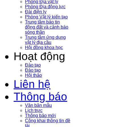
Phòng Địa vật lý
Phòng Địa động lực
Đài điện ly
Phòng Vật lý kiến tạo
Trung tâm báo tin
động đất và cảnh báo
sóng thần
Trung tâm ứng dụng
vật lý địa cầu
Hội đồng khoa học
Hoạt động
Đào tạo
Đào tạo
Hội thảo
Liên hệ
Thông báo
Văn bản mẫu
Lịch trực
Thông báo mới
Công khai thông tin đề
tài