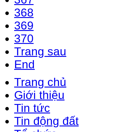
368
369
370
Trang sau
End
Trang chủ
Giới thiệu
Tin tức
Tin động đất