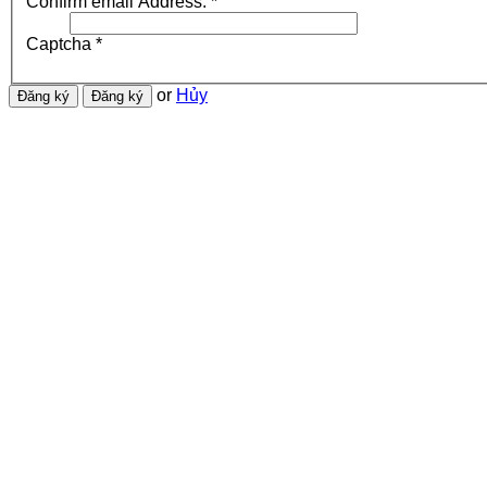
Confirm email Address:
*
Captcha
*
or
Hủy