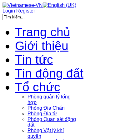
Login
Register
Trang chủ
Giới thiệu
Tin tức
Tin động đất
Tổ chức
Phòng quản lý tổng
hợp
Phòng Địa Chấn
Phòng Địa từ
Phòng Quan sát động
đất
Phòng Vật lý khí
quyển