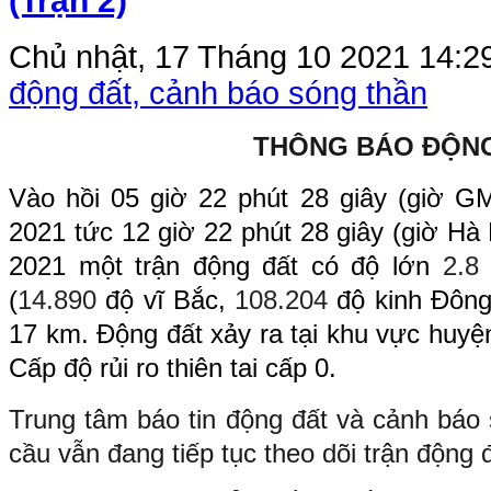
(Trận 2)
Chủ nhật, 17 Tháng 10 2021 14:2
động đất, cảnh báo sóng thần
THÔNG BÁO ĐỘN
Vào hồi
05
giờ
22
phút
28
giây (giờ G
2021 tức
12
giờ
22
phút
28
giây (giờ Hà
2021 một trận động đất có độ lớn
2.8
(
14.890
độ vĩ Bắc,
108.204
độ kinh Đông
17
km. Động đất xảy ra tại khu vực
huyệ
Cấp độ rủi ro thiên tai cấp 0.
Trung tâm báo tin động đất và cảnh báo 
cầu vẫn đang tiếp tục theo dõi trận động 