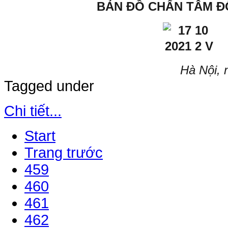
BẢN ĐỒ CHẤN TÂM Đ
Hà Nội,
Tagged under
Chi tiết...
Start
Trang trước
459
460
461
462