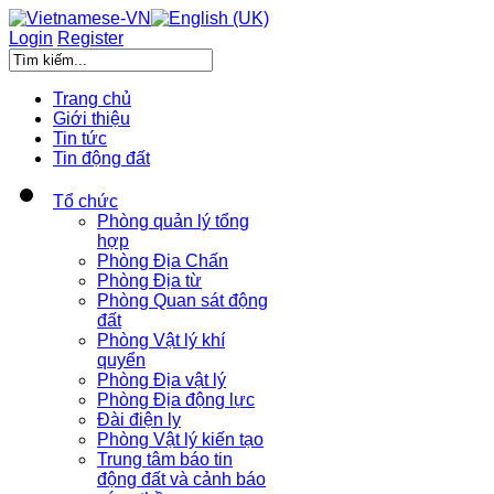
Login
Register
Trang chủ
Giới thiệu
Tin tức
Tin động đất
Tổ chức
Phòng quản lý tổng
hợp
Phòng Địa Chấn
Phòng Địa từ
Phòng Quan sát động
đất
Phòng Vật lý khí
quyển
Phòng Địa vật lý
Phòng Địa động lực
Đài điện ly
Phòng Vật lý kiến tạo
Trung tâm báo tin
động đất và cảnh báo