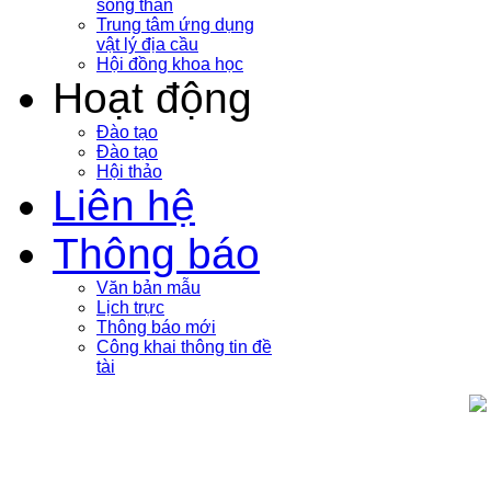
sóng thần
Trung tâm ứng dụng
vật lý địa cầu
Hội đồng khoa học
Hoạt động
Đào tạo
Đào tạo
Hội thảo
Liên hệ
Thông báo
Văn bản mẫu
Lịch trực
Thông báo mới
Công khai thông tin đề
tài