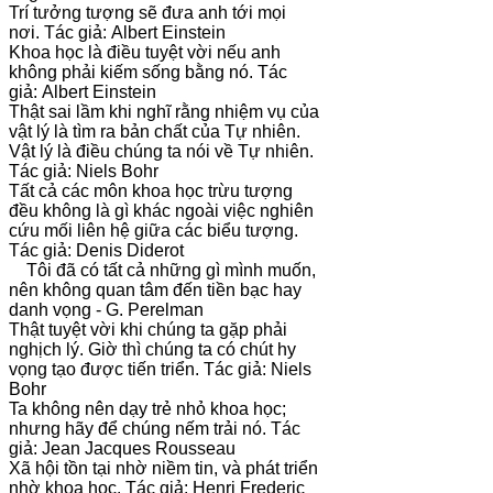
Trí tưởng tượng sẽ đưa anh tới mọi
nơi. Tác giả: Albert Einstein
Khoa học là điều tuyệt vời nếu anh
không phải kiếm sống bằng nó. Tác
giả: Albert Einstein
Thật sai lầm khi nghĩ rằng nhiệm vụ của
vật lý là tìm ra bản chất của Tự nhiên.
Vật lý là điều chúng ta nói về Tự nhiên.
Tác giả: Niels Bohr
Tất cả các môn khoa học trừu tượng
đều không là gì khác ngoài việc nghiên
cứu mối liên hệ giữa các biểu tượng.
Tác giả: Denis Diderot
Tôi đã có tất cả những gì mình muốn,
nên không quan tâm đến tiền bạc hay
danh vọng - G. Perelman
Thật tuyệt vời khi chúng ta gặp phải
nghịch lý. Giờ thì chúng ta có chút hy
vọng tạo được tiến triển. Tác giả: Niels
Bohr
Ta không nên dạy trẻ nhỏ khoa học;
nhưng hãy để chúng nếm trải nó. Tác
giả: Jean Jacques Rousseau
Xã hội tồn tại nhờ niềm tin, và phát triển
nhờ khoa học. Tác giả: Henri Frederic