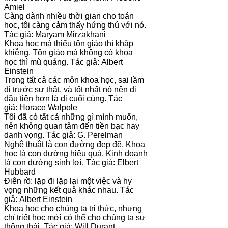
Amiel
Càng dành nhiều thời gian cho toán
học, tôi càng cảm thấy hứng thú với nó.
Tác giả: Maryam Mirzakhani
Khoa học mà thiếu tôn giáo thì khập
khiễng. Tôn giáo mà không có khoa
học thì mù quáng. Tác giả: Albert
Einstein
Trong tất cả các môn khoa học, sai lầm
đi trước sự thật, và tốt nhất nó nên đi
đầu tiên hơn là đi cuối cùng. Tác
giả: Horace Walpole
Tôi đã có tất cả những gì mình muốn,
nên không quan tâm đến tiền bạc hay
danh vọng. Tác giả: G. Perelman
Nghệ thuật là con đường đẹp đẽ. Khoa
học là con đường hiệu quả. Kinh doanh
là con đường sinh lợi. Tác giả: Elbert
Hubbard
Điên rồ: lặp đi lặp lại một việc và hy
vọng những kết quả khác nhau. Tác
giả: Albert Einstein
Khoa học cho chúng ta tri thức, nhưng
chỉ triết học mới có thể cho chúng ta sự
thông thái. Tác giả: Will Durant