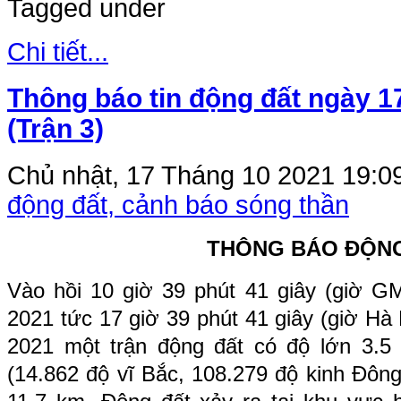
Tagged under
Chi tiết...
Thông báo tin động đất ngày 1
(Trận 3)
Chủ nhật, 17 Tháng 10 2021 19:0
động đất, cảnh báo sóng thần
THÔNG BÁO ĐỘN
Vào hồi
10
giờ
39
phút
41
giây (giờ G
2021 tức
17
giờ
39
phút
41
giây (giờ Hà
2021 một trận động đất có độ lớn
3.
(
14.862
độ vĩ Bắc,
108.279
độ kinh Đông