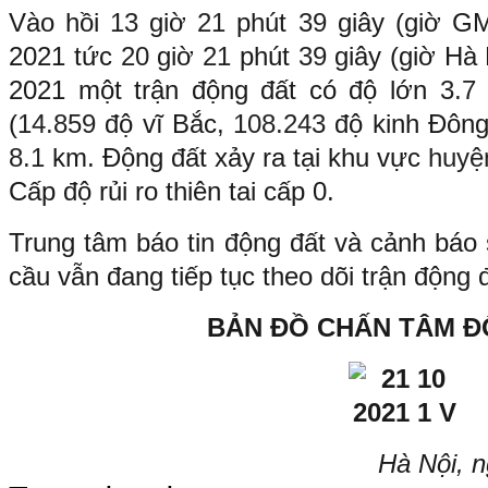
Vào hồi
13
giờ
21
phút
39
giây (giờ G
2021 tức
20
giờ
21
phút
39
giây (giờ Hà
2021 một trận động đất có độ lớn
3.
(
14.859
độ vĩ Bắc,
108.243
độ kinh Đông
8.1
km. Động đất xảy ra tại khu vực
huyện
Cấp độ rủi ro thiên tai cấp 0.
Trung tâm báo tin động đất và cảnh báo 
cầu vẫn đang tiếp tục theo dõi trận động 
BẢN ĐỒ CHẤN TÂM Đ
Hà Nội, 