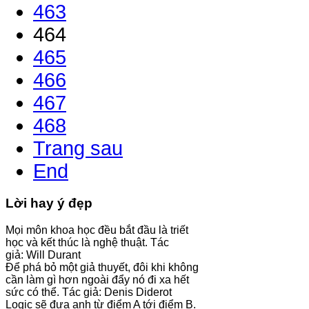
463
464
465
466
467
468
Trang sau
End
Lời hay ý đẹp
Mọi môn khoa học đều bắt đầu là triết
học và kết thúc là nghệ thuật. Tác
giả: Will Durant
Để phá bỏ một giả thuyết, đôi khi không
cần làm gì hơn ngoài đẩy nó đi xa hết
sức có thể. Tác giả: Denis Diderot
Logic sẽ đưa anh từ điểm A tới điểm B.