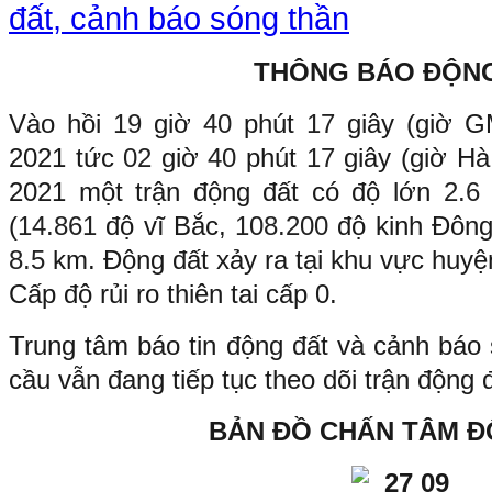
đất, cảnh báo sóng thần
THÔNG BÁO ĐỘN
Vào hồi
19
giờ
40
phút
17
giây (giờ 
2021 tức
02
giờ
40
phút
17
giây (giờ H
2021 một trận động đất có độ lớn
2.
(
14.861
độ vĩ Bắc,
108.200
độ kinh Đông
8.5
km. Động đất xảy ra tại khu vực huyệ
Cấp độ rủi ro thiên tai cấp 0.
Trung tâm báo tin động đất và cảnh báo 
cầu vẫn đang tiếp tục theo dõi trận động 
BẢN ĐỒ CHẤN TÂM Đ