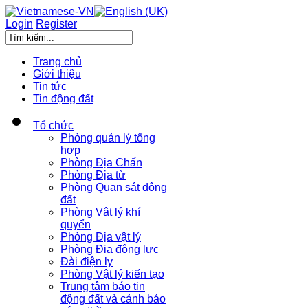
Login
Register
Trang chủ
Giới thiệu
Tin tức
Tin động đất
Tổ chức
Phòng quản lý tổng
hợp
Phòng Địa Chấn
Phòng Địa từ
Phòng Quan sát động
đất
Phòng Vật lý khí
quyển
Phòng Địa vật lý
Phòng Địa động lực
Đài điện ly
Phòng Vật lý kiến tạo
Trung tâm báo tin
động đất và cảnh báo