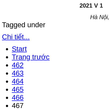
Hà Nội
Tagged under
Chi tiết...
Start
Trang trước
462
463
464
465
466
467