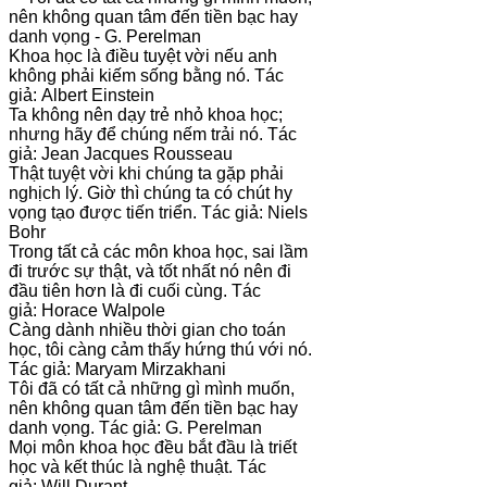
nên không quan tâm đến tiền bạc hay
danh vọng - G. Perelman
Khoa học là điều tuyệt vời nếu anh
không phải kiếm sống bằng nó. Tác
giả: Albert Einstein
Ta không nên dạy trẻ nhỏ khoa học;
nhưng hãy để chúng nếm trải nó. Tác
giả: Jean Jacques Rousseau
Thật tuyệt vời khi chúng ta gặp phải
nghịch lý. Giờ thì chúng ta có chút hy
vọng tạo được tiến triển. Tác giả: Niels
Bohr
Trong tất cả các môn khoa học, sai lầm
đi trước sự thật, và tốt nhất nó nên đi
đầu tiên hơn là đi cuối cùng. Tác
giả: Horace Walpole
Càng dành nhiều thời gian cho toán
học, tôi càng cảm thấy hứng thú với nó.
Tác giả: Maryam Mirzakhani
Tôi đã có tất cả những gì mình muốn,
nên không quan tâm đến tiền bạc hay
danh vọng. Tác giả: G. Perelman
Mọi môn khoa học đều bắt đầu là triết
học và kết thúc là nghệ thuật. Tác
giả: Will Durant