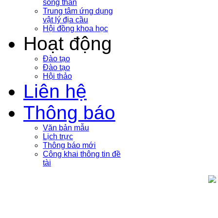
sóng thần
Trung tâm ứng dụng
vật lý địa cầu
Hội đồng khoa học
Hoạt động
Đào tạo
Đào tạo
Hội thảo
Liên hệ
Thông báo
Văn bản mẫu
Lịch trực
Thông báo mới
Công khai thông tin đề
tài