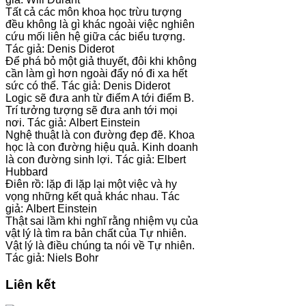
Tất cả các môn khoa học trừu tượng
đều không là gì khác ngoài việc nghiên
cứu mối liên hệ giữa các biểu tượng.
Tác giả: Denis Diderot
Để phá bỏ một giả thuyết, đôi khi không
cần làm gì hơn ngoài đẩy nó đi xa hết
sức có thể. Tác giả: Denis Diderot
Logic sẽ đưa anh từ điểm A tới điểm B.
Trí tưởng tượng sẽ đưa anh tới mọi
nơi. Tác giả: Albert Einstein
Nghệ thuật là con đường đẹp đẽ. Khoa
học là con đường hiệu quả. Kinh doanh
là con đường sinh lợi. Tác giả: Elbert
Hubbard
Điên rồ: lặp đi lặp lại một việc và hy
vọng những kết quả khác nhau. Tác
giả: Albert Einstein
Thật sai lầm khi nghĩ rằng nhiệm vụ của
vật lý là tìm ra bản chất của Tự nhiên.
Vật lý là điều chúng ta nói về Tự nhiên.
Tác giả: Niels Bohr
Liên kết