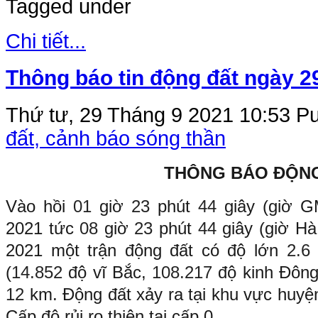
Tagged under
Chi tiết...
Thông báo tin động đất ngày 2
Thứ tư, 29 Tháng 9 2021 10:53
Pu
đất, cảnh báo sóng thần
THÔNG BÁO ĐỘN
Vào hồi
01
giờ
23
phút
44
giây (giờ 
2021 tức
08
giờ
23
phút
44
giây (giờ H
2021 một trận động đất có độ lớn
2.
(
14.852
độ vĩ Bắc,
108.217
độ kinh Đông
12
km. Động đất xảy ra tại khu vực huyệ
Cấp độ rủi ro thiên tai cấp 0.