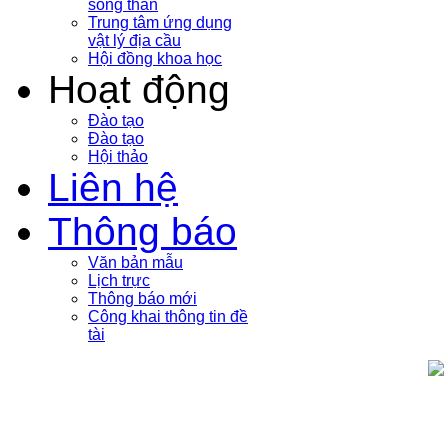
sóng thần
Trung tâm ứng dụng
vật lý địa cầu
Hội đồng khoa học
Hoạt động
Đào tạo
Đào tạo
Hội thảo
Liên hệ
Thông báo
Văn bản mẫu
Lịch trực
Thông báo mới
Công khai thông tin đề
tài