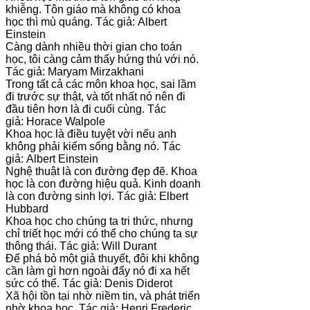
khiễng. Tôn giáo mà không có khoa
học thì mù quáng. Tác giả: Albert
Einstein
Càng dành nhiều thời gian cho toán
học, tôi càng cảm thấy hứng thú với nó.
Tác giả: Maryam Mirzakhani
Trong tất cả các môn khoa học, sai lầm
đi trước sự thật, và tốt nhất nó nên đi
đầu tiên hơn là đi cuối cùng. Tác
giả: Horace Walpole
Khoa học là điều tuyệt vời nếu anh
không phải kiếm sống bằng nó. Tác
giả: Albert Einstein
Nghệ thuật là con đường đẹp đẽ. Khoa
học là con đường hiệu quả. Kinh doanh
là con đường sinh lợi. Tác giả: Elbert
Hubbard
Khoa học cho chúng ta tri thức, nhưng
chỉ triết học mới có thể cho chúng ta sự
thông thái. Tác giả: Will Durant
Để phá bỏ một giả thuyết, đôi khi không
cần làm gì hơn ngoài đẩy nó đi xa hết
sức có thể. Tác giả: Denis Diderot
Xã hội tồn tại nhờ niềm tin, và phát triển
nhờ khoa học. Tác giả: Henri Frederic