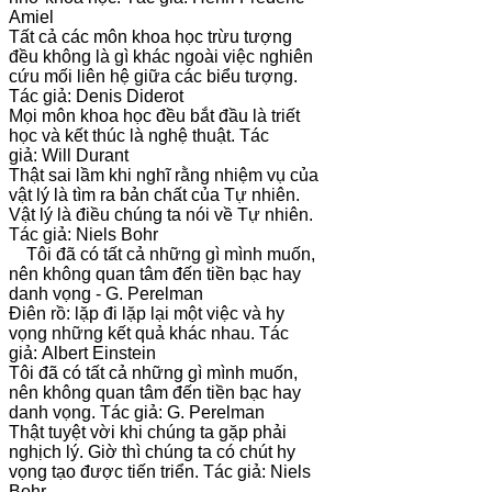
Amiel
Tất cả các môn khoa học trừu tượng
đều không là gì khác ngoài việc nghiên
cứu mối liên hệ giữa các biểu tượng.
Tác giả: Denis Diderot
Mọi môn khoa học đều bắt đầu là triết
học và kết thúc là nghệ thuật. Tác
giả: Will Durant
Thật sai lầm khi nghĩ rằng nhiệm vụ của
vật lý là tìm ra bản chất của Tự nhiên.
Vật lý là điều chúng ta nói về Tự nhiên.
Tác giả: Niels Bohr
Tôi đã có tất cả những gì mình muốn,
nên không quan tâm đến tiền bạc hay
danh vọng - G. Perelman
Điên rồ: lặp đi lặp lại một việc và hy
vọng những kết quả khác nhau. Tác
giả: Albert Einstein
Tôi đã có tất cả những gì mình muốn,
nên không quan tâm đến tiền bạc hay
danh vọng. Tác giả: G. Perelman
Thật tuyệt vời khi chúng ta gặp phải
nghịch lý. Giờ thì chúng ta có chút hy
vọng tạo được tiến triển. Tác giả: Niels
Bohr