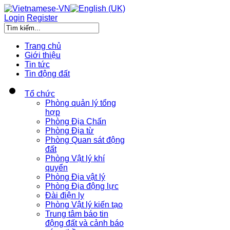
Login
Register
Trang chủ
Giới thiệu
Tin tức
Tin động đất
Tổ chức
Phòng quản lý tổng
hợp
Phòng Địa Chấn
Phòng Địa từ
Phòng Quan sát động
đất
Phòng Vật lý khí
quyển
Phòng Địa vật lý
Phòng Địa động lực
Đài điện ly
Phòng Vật lý kiến tạo
Trung tâm báo tin
động đất và cảnh báo