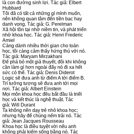
là con đường sinh lợi. Tác giả: Elbert
Hubbard
Tôi đã có tất cả những gì mình muốn,
nên không quan tâm đến tiền bạc hay
danh vọng. Tác giả: G. Perelman
Xã hội tồn tại nhờ niềm tin, và phát triển
nhờ khoa học. Tác giả: Henri Frederic
Amiel
Càng dành nhiều thời gian cho toán
học, tôi càng cảm thấy hứng thú với nó.
Tác giả: Maryam Mirzakhani
Để phá bỏ một giả thuyết, đôi khi không
cần làm gì hơn ngoài đẩy nó đi xa hết
sức có thể. Tác giả: Denis Diderot
Logic sẽ đưa anh từ điểm A tới điểm B.
Trí tưởng tượng sẽ đưa anh tới mọi
nơi. Tác giả: Albert Einstein
Mọi môn khoa học đều bắt đầu là triết
học và kết thúc là nghệ thuật. Tác
giả: Will Durant
Ta không nên dạy trẻ nhỏ khoa học;
nhưng hãy để chúng nếm trải nó. Tác
giả: Jean Jacques Rousseau
Khoa học là điều tuyệt vời nếu anh
không phải kiếm sống bằng nó. Tác