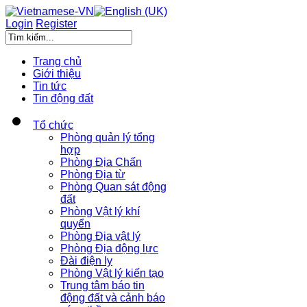
Login
Register
Trang chủ
Giới thiệu
Tin tức
Tin động đất
Tổ chức
Phòng quản lý tổng
hợp
Phòng Địa Chấn
Phòng Địa từ
Phòng Quan sát động
đất
Phòng Vật lý khí
quyển
Phòng Địa vật lý
Phòng Địa động lực
Đài điện ly
Phòng Vật lý kiến tạo
Trung tâm báo tin
động đất và cảnh báo