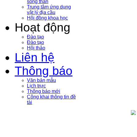
sóng thần
Trung tâm ứng dụng
vật lý địa cầu
Hội đồng khoa học
Hoạt động
Đào tạo
Đào tạo
Hội thảo
Liên hệ
Thông báo
Văn bản mẫu
Lịch trực
Thông báo mới
Công khai thông tin đề
tài