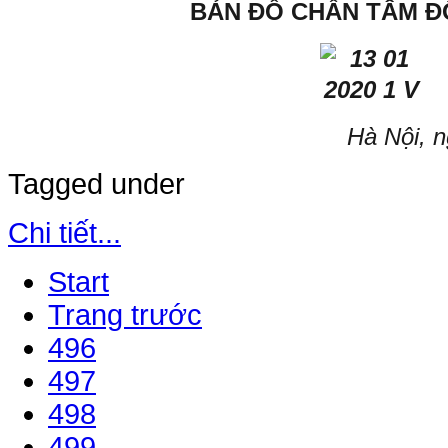
BẢN ĐỒ CHẤN TÂM Đ
Hà Nội, 
Tagged under
Chi tiết...
Start
Trang trước
496
497
498
499