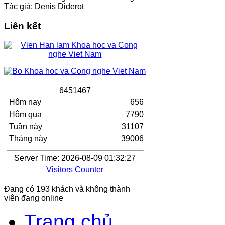
Tác giả: Denis Diderot
Liên kết
6
4
5
1
4
6
7
Hôm nay
656
Hôm qua
7790
Tuần này
31107
Tháng này
39006
Server Time: 2026-08-09 01:32:27
Visitors Counter
Đang có 193 khách và không thành
viên đang online
Trang chủ