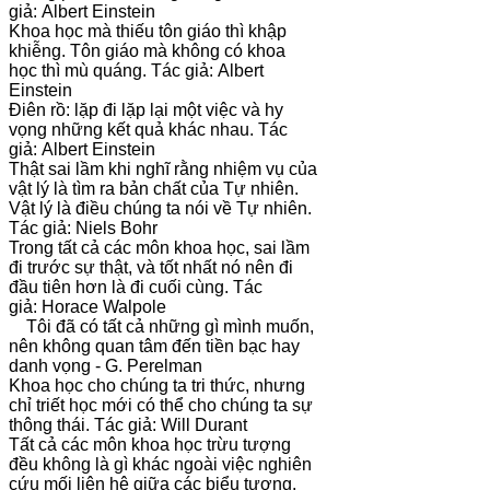
giả: Albert Einstein
Khoa học mà thiếu tôn giáo thì khập
khiễng. Tôn giáo mà không có khoa
học thì mù quáng. Tác giả: Albert
Einstein
Điên rồ: lặp đi lặp lại một việc và hy
vọng những kết quả khác nhau. Tác
giả: Albert Einstein
Thật sai lầm khi nghĩ rằng nhiệm vụ của
vật lý là tìm ra bản chất của Tự nhiên.
Vật lý là điều chúng ta nói về Tự nhiên.
Tác giả: Niels Bohr
Trong tất cả các môn khoa học, sai lầm
đi trước sự thật, và tốt nhất nó nên đi
đầu tiên hơn là đi cuối cùng. Tác
giả: Horace Walpole
Tôi đã có tất cả những gì mình muốn,
nên không quan tâm đến tiền bạc hay
danh vọng - G. Perelman
Khoa học cho chúng ta tri thức, nhưng
chỉ triết học mới có thể cho chúng ta sự
thông thái. Tác giả: Will Durant
Tất cả các môn khoa học trừu tượng
đều không là gì khác ngoài việc nghiên
cứu mối liên hệ giữa các biểu tượng.