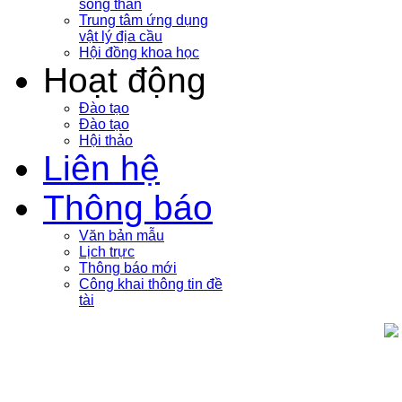
sóng thần
Trung tâm ứng dụng
vật lý địa cầu
Hội đồng khoa học
Hoạt động
Đào tạo
Đào tạo
Hội thảo
Liên hệ
Thông báo
Văn bản mẫu
Lịch trực
Thông báo mới
Công khai thông tin đề
tài