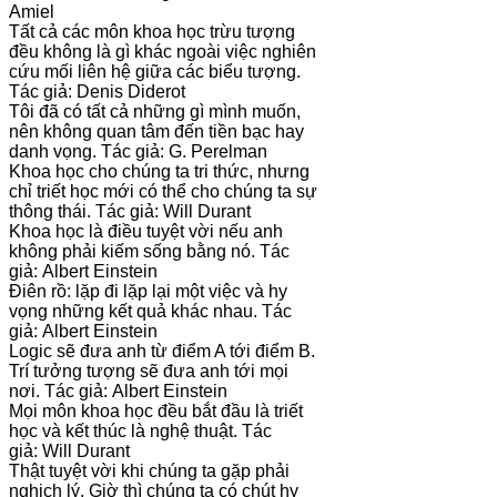
Amiel
Tất cả các môn khoa học trừu tượng
đều không là gì khác ngoài việc nghiên
cứu mối liên hệ giữa các biểu tượng.
Tác giả: Denis Diderot
Tôi đã có tất cả những gì mình muốn,
nên không quan tâm đến tiền bạc hay
danh vọng. Tác giả: G. Perelman
Khoa học cho chúng ta tri thức, nhưng
chỉ triết học mới có thể cho chúng ta sự
thông thái. Tác giả: Will Durant
Khoa học là điều tuyệt vời nếu anh
không phải kiếm sống bằng nó. Tác
giả: Albert Einstein
Điên rồ: lặp đi lặp lại một việc và hy
vọng những kết quả khác nhau. Tác
giả: Albert Einstein
Logic sẽ đưa anh từ điểm A tới điểm B.
Trí tưởng tượng sẽ đưa anh tới mọi
nơi. Tác giả: Albert Einstein
Mọi môn khoa học đều bắt đầu là triết
học và kết thúc là nghệ thuật. Tác
giả: Will Durant
Thật tuyệt vời khi chúng ta gặp phải
nghịch lý. Giờ thì chúng ta có chút hy