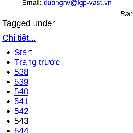
Email:
duongnv@igp-vast.vn
Ban 
Tagged under
Chi tiết...
Start
Trang trước
538
539
540
541
542
543
544