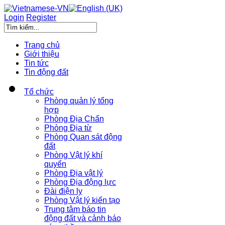
Login
Register
Trang chủ
Giới thiệu
Tin tức
Tin động đất
Tổ chức
Phòng quản lý tổng
hợp
Phòng Địa Chấn
Phòng Địa từ
Phòng Quan sát động
đất
Phòng Vật lý khí
quyển
Phòng Địa vật lý
Phòng Địa động lực
Đài điện ly
Phòng Vật lý kiến tạo
Trung tâm báo tin
động đất và cảnh báo