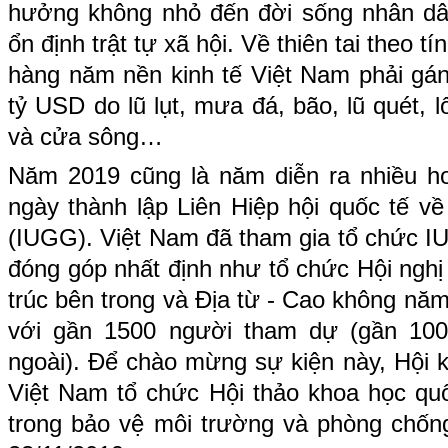
hưởng không nhỏ đến đời sống nhân dâ
ổn định trật tự xã hội. Về thiên tai theo t
hàng năm nền kinh tế Việt Nam phải gánh
tỷ USD do lũ lụt, mưa đá, bão, lũ quét, l
và cửa sông…
Năm 2019 cũng là năm diễn ra nhiều h
ngày thành lập Liên Hiệp hội quốc tế về
(IUGG). Việt Nam đã tham gia tổ chức I
đóng góp nhất định như tổ chức Hội nghị
trúc bên trong và Địa từ - Cao không n
với gần 1500 người tham dự (gần 100
ngoài). Để chào mừng sự kiện này, Hội k
Việt Nam tổ chức Hội thảo khoa học quố
trong bảo vệ môi trường và phòng chống 