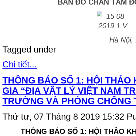
BẢN ĐỒ CHẤN TÂM Đ
Hà Nội,
Tagged under
Chi tiết...
THÔNG BÁO SỐ 1: HỘI THẢO
GIA “ĐỊA VẬT LÝ VIỆT NAM 
TRƯỜNG VÀ PHÒNG CHỐNG T
Thứ tư, 07 Tháng 8 2019 15:32
Pu
THÔNG BÁO SỐ 1: HỘI THẢO K