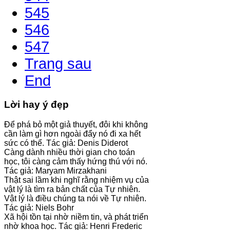
545
546
547
Trang sau
End
Lời hay ý đẹp
Để phá bỏ một giả thuyết, đôi khi không
cần làm gì hơn ngoài đẩy nó đi xa hết
sức có thể. Tác giả: Denis Diderot
Càng dành nhiều thời gian cho toán
học, tôi càng cảm thấy hứng thú với nó.
Tác giả: Maryam Mirzakhani
Thật sai lầm khi nghĩ rằng nhiệm vụ của
vật lý là tìm ra bản chất của Tự nhiên.
Vật lý là điều chúng ta nói về Tự nhiên.
Tác giả: Niels Bohr
Xã hội tồn tại nhờ niềm tin, và phát triển
nhờ khoa học. Tác giả: Henri Frederic