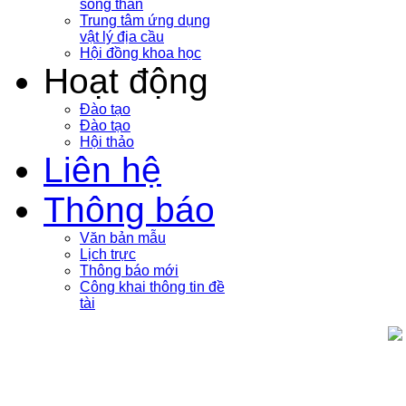
sóng thần
Trung tâm ứng dụng
vật lý địa cầu
Hội đồng khoa học
Hoạt động
Đào tạo
Đào tạo
Hội thảo
Liên hệ
Thông báo
Văn bản mẫu
Lịch trực
Thông báo mới
Công khai thông tin đề
tài