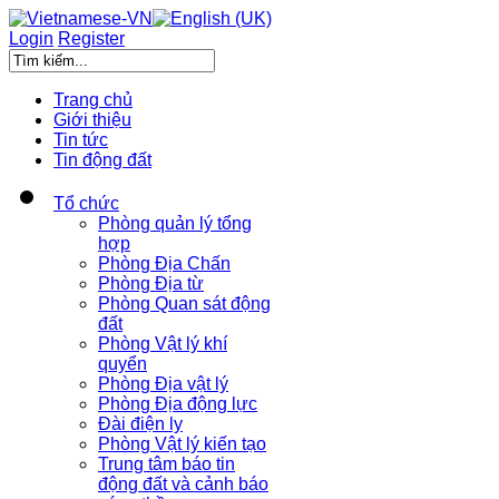
Login
Register
Trang chủ
Giới thiệu
Tin tức
Tin động đất
Tổ chức
Phòng quản lý tổng
hợp
Phòng Địa Chấn
Phòng Địa từ
Phòng Quan sát động
đất
Phòng Vật lý khí
quyển
Phòng Địa vật lý
Phòng Địa động lực
Đài điện ly
Phòng Vật lý kiến tạo
Trung tâm báo tin
động đất và cảnh báo