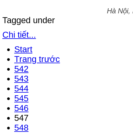
Hà Nội,
Tagged under
Chi tiết...
Start
Trang trước
542
543
544
545
546
547
548