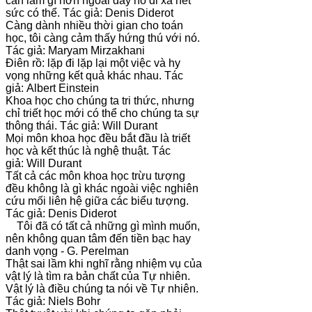
cần làm gì hơn ngoài đẩy nó đi xa hết
sức có thể. Tác giả: Denis Diderot
Càng dành nhiều thời gian cho toán
học, tôi càng cảm thấy hứng thú với nó.
Tác giả: Maryam Mirzakhani
Điên rồ: lặp đi lặp lại một việc và hy
vọng những kết quả khác nhau. Tác
giả: Albert Einstein
Khoa học cho chúng ta tri thức, nhưng
chỉ triết học mới có thể cho chúng ta sự
thông thái. Tác giả: Will Durant
Mọi môn khoa học đều bắt đầu là triết
học và kết thúc là nghệ thuật. Tác
giả: Will Durant
Tất cả các môn khoa học trừu tượng
đều không là gì khác ngoài việc nghiên
cứu mối liên hệ giữa các biểu tượng.
Tác giả: Denis Diderot
Tôi đã có tất cả những gì mình muốn,
nên không quan tâm đến tiền bạc hay
danh vọng - G. Perelman
Thật sai lầm khi nghĩ rằng nhiệm vụ của
vật lý là tìm ra bản chất của Tự nhiên.
Vật lý là điều chúng ta nói về Tự nhiên.
Tác giả: Niels Bohr