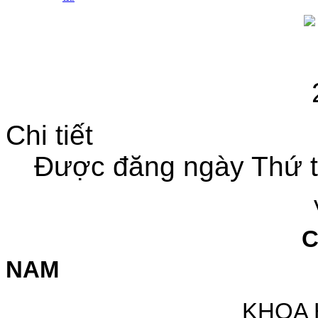
Chi tiết
Được đăng ngày Thứ t
VIỆN 
C
NAM
KHOA HỌC V