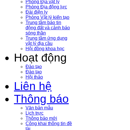
Phòng Địa vật lý
Phòng Địa động lực
Đài điện ly
Phòng Vật lý kiến tạo
Trung tâm báo tin
động đất và cảnh báo
sóng thần
Trung tâm ứng dụng
vật lý địa cầu
Hội đồng khoa học
Hoạt động
Đào tạo
Đào tạo
Hội thảo
Liên hệ
Thông báo
Văn bản mẫu
Lịch trực
Thông báo mới
Công khai thông tin đề
tài