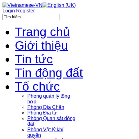
Login
Register
Trang chủ
Giới thiệu
Tin tức
Tin động đất
Tổ chức
Phòng quản lý tổng
hợp
Phòng Địa Chấn
Phòng Địa từ
Phòng Quan sát động
đất
Phòng Vật lý khí
quyển