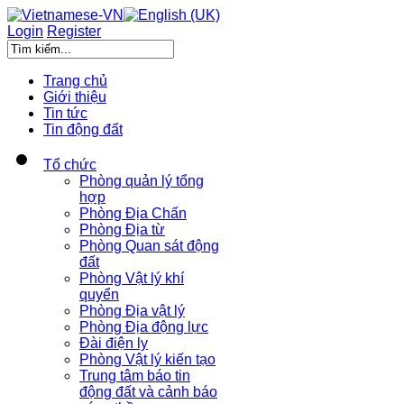
Login
Register
Trang chủ
Giới thiệu
Tin tức
Tin động đất
Tổ chức
Phòng quản lý tổng
hợp
Phòng Địa Chấn
Phòng Địa từ
Phòng Quan sát động
đất
Phòng Vật lý khí
quyển
Phòng Địa vật lý
Phòng Địa động lực
Đài điện ly
Phòng Vật lý kiến tạo
Trung tâm báo tin
động đất và cảnh báo