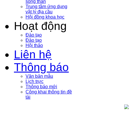
sóng thần
Trung tâm ứng dụng
vật lý địa cầu
Hội đồng khoa học
Hoạt động
Đào tạo
Đào tạo
Hội thảo
Liên hệ
Thông báo
Văn bản mẫu
Lịch trực
Thông báo mới
Công khai thông tin đề
tài