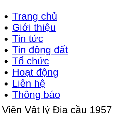
Trang chủ
Giới thiệu
Tin tức
Tin động đất
Tổ chức
Hoạt động
Liên hệ
Thông báo
Viện Vật lý Địa cầu 1957