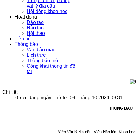
Trung tâm ứng dụng
vật lý địa cầu
Hội đồng khoa học
Hoạt động
Đào tạo
Đào tạo
Hội thảo
Liên hệ
Thông báo
Văn bản mẫu
Lịch trực
Thông báo mới
Công khai thông tin đề
tài
Chi tiết
Được đăng ngày Thứ tư, 09 Tháng 10 2024 09:31
THÔNG BÁO T
Viện Vật lý địa cầu, Viện Hàn lâm Khoa họ