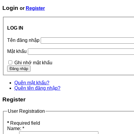
Login
or
Register
LOG IN
Tên đăng nhập
Mật khẩu
Ghi nhớ mật khẩu
Quên mật khẩu?
Quên tên đăng nhập?
Register
User Registration
*
Required field
Name:
*