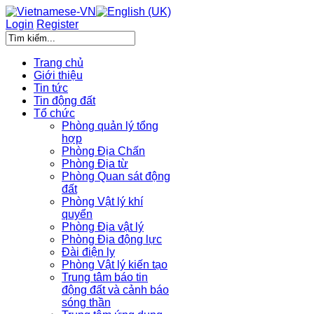
Login
Register
Trang chủ
Giới thiệu
Tin tức
Tin động đất
Tổ chức
Phòng quản lý tổng
hợp
Phòng Địa Chấn
Phòng Địa từ
Phòng Quan sát động
đất
Phòng Vật lý khí
quyển
Phòng Địa vật lý
Phòng Địa động lực
Đài điện ly
Phòng Vật lý kiến tạo
Trung tâm báo tin
động đất và cảnh báo
sóng thần