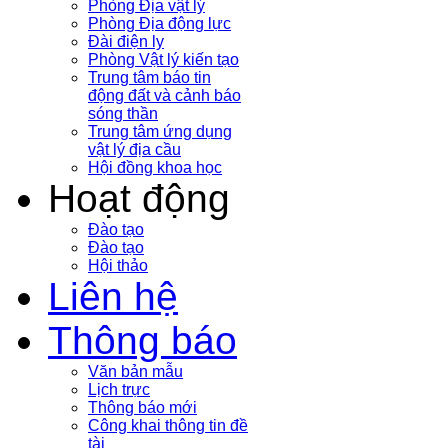
Phòng Địa vật lý
Phòng Địa động lực
Đài điện ly
Phòng Vật lý kiến tạo
Trung tâm báo tin
động đất và cảnh báo
sóng thần
Trung tâm ứng dụng
vật lý địa cầu
Hội đồng khoa học
Hoạt động
Đào tạo
Đào tạo
Hội thảo
Liên hệ
Thông báo
Văn bản mẫu
Lịch trực
Thông báo mới
Công khai thông tin đề
tài