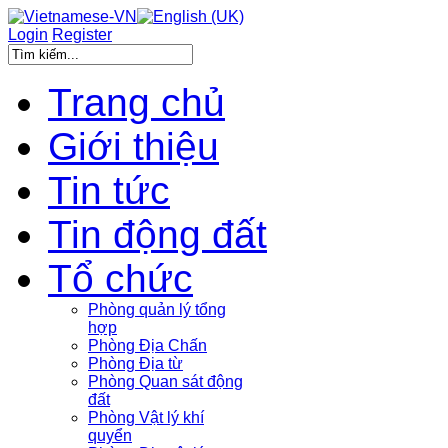
Login
Register
Trang chủ
Giới thiệu
Tin tức
Tin động đất
Tổ chức
Phòng quản lý tổng
hợp
Phòng Địa Chấn
Phòng Địa từ
Phòng Quan sát động
đất
Phòng Vật lý khí
quyển