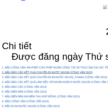
Chi tiết
Được đăng ngày Thứ s
1. MẪU CÔNG VĂN XIN PHÉP CHO PHÉP ĐOÀN CÔNG TÁC ĐI THỰC ĐỊA TẠI CÁC TỈ
2. MẪU BÁO CÁO KẾT QUẢ CHUYẾN ĐI NƯỚC NGOÀI (CÔNG VĂN 2013)
3. MẪU BÁO CÁO KẾT QUẢ CHUYẾN ĐI RA NƯỚC NGOÀI_THANH (CÔNG VĂN 2013)
4. MẪU BÁO CÁO KẾT QUẢ LÀM VIỆC VỚI ĐOÀN KHÁCH NƯỚC NGOÀI (CÔNG VĂN 2
5. MẪU BÁO CÁO (CÔNG VĂN 2013)
6. MẪU BIÊN BẢN (CÔNG VĂN 2013)
7. MẪU BIÊN BẢN NGHIỆM THU HỢP ĐỒNG (CÔNG VĂN 2013)
8. MẪU CÔNG VĂN (CÔNG VĂN 2013)
9. MẪU ĐI RA NƯỚC NGOÀI (CÔNG VĂN 2013)