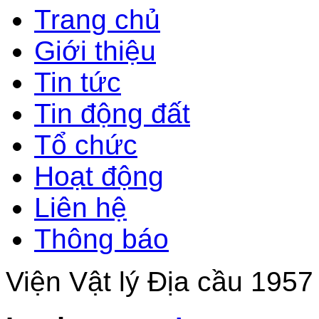
Trang chủ
Giới thiệu
Tin tức
Tin động đất
Tổ chức
Hoạt động
Liên hệ
Thông báo
Viện Vật lý Địa cầu 1957