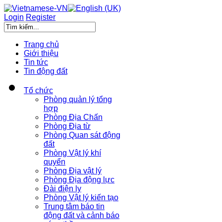
Login
Register
Trang chủ
Giới thiệu
Tin tức
Tin động đất
Tổ chức
Phòng quản lý tổng
hợp
Phòng Địa Chấn
Phòng Địa từ
Phòng Quan sát động
đất
Phòng Vật lý khí
quyển
Phòng Địa vật lý
Phòng Địa động lực
Đài điện ly
Phòng Vật lý kiến tạo
Trung tâm báo tin
động đất và cảnh báo