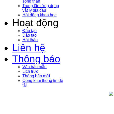
sóng thần
Trung tâm ứng dụng
vật lý địa cầu
Hội đồng khoa học
Hoạt động
Đào tạo
Đào tạo
Hội thảo
Liên hệ
Thông báo
Văn bản mẫu
Lịch trực
Thông báo mới
Công khai thông tin đề
tài