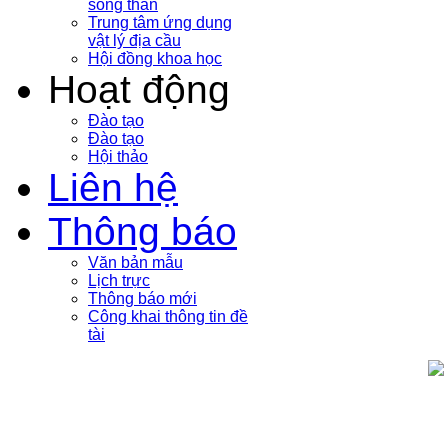
sóng thần
Trung tâm ứng dụng
vật lý địa cầu
Hội đồng khoa học
Hoạt động
Đào tạo
Đào tạo
Hội thảo
Liên hệ
Thông báo
Văn bản mẫu
Lịch trực
Thông báo mới
Công khai thông tin đề
tài