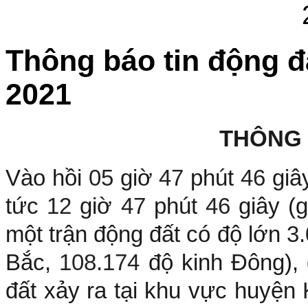
Thông báo tin động đ
2021
THÔNG
Vào hồi
05
giờ
47
phút
46
giâ
tức
12
giờ
47
phút
46
giây (
một trận động đất có độ lớn
3
Bắc,
108.174
độ kinh Đông),
đất xảy ra tại khu vực huyện
K