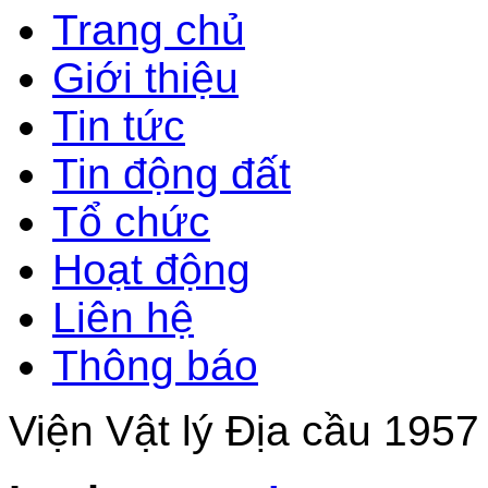
Trang chủ
Giới thiệu
Tin tức
Tin động đất
Tổ chức
Hoạt động
Liên hệ
Thông báo
Viện Vật lý Địa cầu 1957