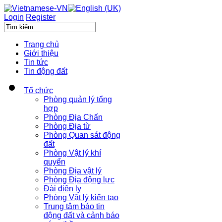
Login
Register
Trang chủ
Giới thiệu
Tin tức
Tin động đất
Tổ chức
Phòng quản lý tổng
hợp
Phòng Địa Chấn
Phòng Địa từ
Phòng Quan sát động
đất
Phòng Vật lý khí
quyển
Phòng Địa vật lý
Phòng Địa động lực
Đài điện ly
Phòng Vật lý kiến tạo
Trung tâm báo tin
động đất và cảnh báo