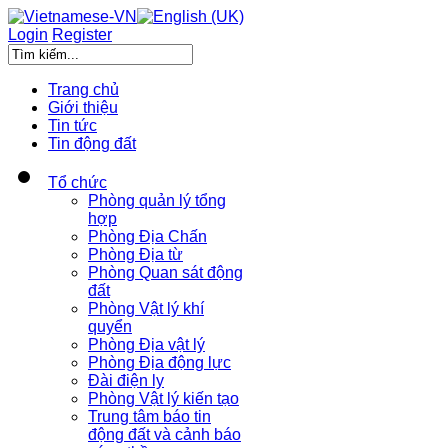
Login
Register
Trang chủ
Giới thiệu
Tin tức
Tin động đất
Tổ chức
Phòng quản lý tổng
hợp
Phòng Địa Chấn
Phòng Địa từ
Phòng Quan sát động
đất
Phòng Vật lý khí
quyển
Phòng Địa vật lý
Phòng Địa động lực
Đài điện ly
Phòng Vật lý kiến tạo
Trung tâm báo tin
động đất và cảnh báo