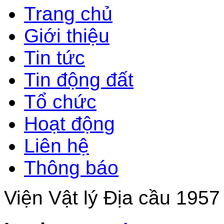
Trang chủ
Giới thiệu
Tin tức
Tin động đất
Tổ chức
Hoạt động
Liên hệ
Thông báo
Viện Vật lý Địa cầu 1957