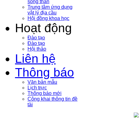
sóng thần
Trung tâm ứng dụng
vật lý địa cầu
Hội đồng khoa học
Hoạt động
Đào tạo
Đào tạo
Hội thảo
Liên hệ
Thông báo
Văn bản mẫu
Lịch trực
Thông báo mới
Công khai thông tin đề
tài